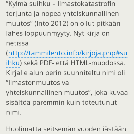
”Kylmä suihku – Ilmastokatastrofin
torjunta ja nopea yhteiskunnallinen
muutos” (Into 2012) on ollut pitkään
lähes loppuunmyyty. Nyt kirja on
netissä
(
http://tammilehto.info/kirjoja.php#su
ihku
) sekä PDF- että HTML-muodossa.
Kirjalle alun perin suunniteltu nimi oli
”Ilmastonmuutos vai
yhteiskunnallinen muutos”, joka kuvaa
sisältöä paremmin kuin toteutunut
nimi.
Huolimatta seitsemän vuoden iästään