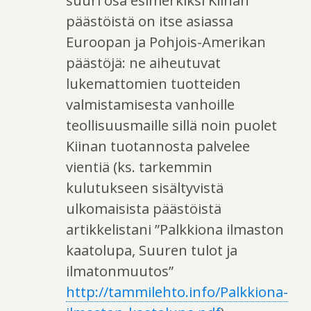
suuri osa esimerkiksi Kiinan
päästöistä on itse asiassa
Euroopan ja Pohjois-Amerikan
päästöjä: ne aiheutuvat
lukemattomien tuotteiden
valmistamisesta vanhoille
teollisuusmaille sillä noin puolet
Kiinan tuotannosta palvelee
vientiä (ks. tarkemmin
kulutukseen sisältyvistä
ulkomaisista päästöistä
artikkelistani ”Palkkiona ilmaston
kaatolupa, Suuren tulot ja
ilmatonmuutos”
http://tammilehto.info/Palkkiona-