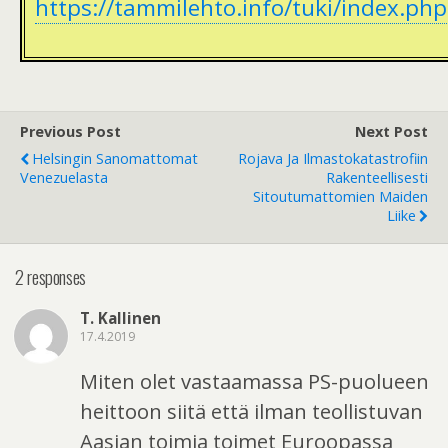
https://tammilehto.info/tuki/index.php
Previous Post
Next Post
Helsingin Sanomattomat
Rojava Ja Ilmastokatastrofiin
Venezuelasta
Rakenteellisesti
Sitoutumattomien Maiden
Liike
2 responses
T. Kallinen
17.4.2019
Miten olet vastaamassa PS-puolueen
heittoon siitä että ilman teollistuvan
Aasian toimia toimet Euroopassa