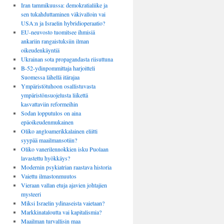
Iran tammikuussa: demokratialiike ja
sen tukahduttaminen väkivalloin vai
USA:n ja Israelin hybridioperaatio?
EU-neuvosto tuomitsee ihmisiä
ankariin rangaistuksiin ilman
oikeudenkäyntiä
Ukrainan sota propagandasta riisuttuna
B-52-ydinpommittaja harjoitteli
Suomessa lähellä itärajaa
Ympäristötuhoon osallistuvasta
ympäristönsuojelusta liikettä
kasvattaviin reformeihin
Sodan lopputulos on aina
epäoikeudenmukainen
Oliko angloamerikkalainen eliitti
syypää maailmansotiin?
Oliko vanerilennokkien isku Puolaan
lavastettu hyökkäys?
Modernin psykiatrian raastava historia
Vaiettu ilmastonmuutos
Vieraan vallan etuja ajavien johtajien
mysteeri
Miksi Israelin ydinaseista vaietaan?
Markkinataloutta vai kapitalismia?
Maailman turvallisin maa