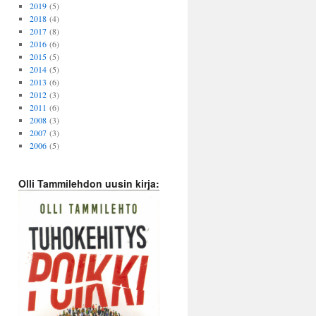
2019
(5)
2018
(4)
2017
(8)
2016
(6)
2015
(5)
2014
(5)
2013
(6)
2012
(3)
2011
(6)
2008
(3)
2007
(3)
2006
(5)
Olli Tammilehdon uusin kirja: