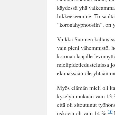
käydessä yhä vaikeammaks
liikkeeseemme. Toisaalta s
”koronahypnoosiin”, on y
Vaikka Suomen kaltaisissa
vain pieni vähemmistö, h
koronaa laajalle levinnyt
mielipidetiedusteluissa jop
elämässään ole yhtään me
Myös elämän mieli oli ka
kyselyn mukaan vain 13 %
että oli sitoutunut työhö
10
uskovia oli vain 14 %.
R