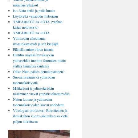
näennäisratkaisut
Iso-Nato tietää ja pitää huolta
Löytöretki vapauden historiaan
YMPÄRISTÖ JA SOTA (vanhan
kirjan nettiversio)
YMPÄRISTÖ JA SOTA
Ydinsodan aiheuttama
ilmastokatastrofi ja sen kieltäjät
Elämää rautaesiripun takana
Hallitus näyttää hyväksyvän
ydinaseiden tuonnin Suomeen mutta
yrittää hämärtää kantansa
Oliko Nato-päätös demokraattinen?
Suomi lisäämässä ydinsodan
todennäköisyyttä
Militarismi ja ydinsotariskin
lisääminen vievät ympäristökatastrofiin
Naton luonne ja ydinsodan
todennäköisyyden kasvu unohdettu
Virologian professori: Rokotteiden ja
ihmiskehon vuorovaikutuksessa vielä
paljon tutkittavaa