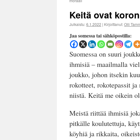
moraali
Keitä ovat koron
Julkaistu:
6.1.2022
|
Kirjoittanut:
Olli Tamm
Jaa somessa tai sähköpostilla:
Suomessa on suuri joukko k
ihmisiä – maailmalla vie
joukko, johon itsekin kuu
rokotteet, rokotepassit j
niistä. Keitä me oikein 
Meistä
riittää ihmisiä
jok
pitkälle koulutettuja, käyt
köyhiä ja rikkaita, oikeis