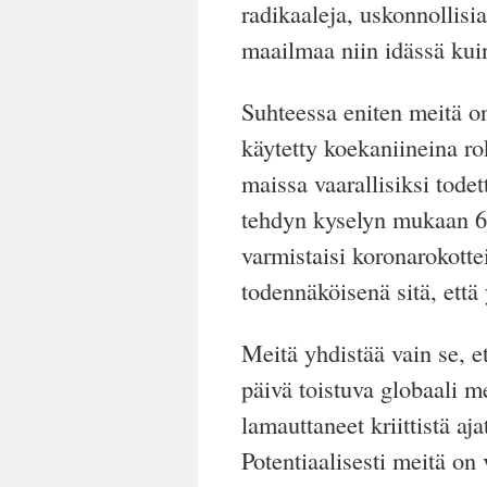
radikaaleja, uskonnollisia
maailmaa niin idässä kuin
Suhteessa eniten
meitä
on
käytetty koekaniineina ro
maissa vaarallisiksi todet
tehdyn kyselyn mukaan 68 
varmistaisi koronarokotte
todennäköisenä sitä, että 
Meitä
yhdistää vain se, 
päivä toistuva globaali m
lamauttaneet kriittistä a
Potentiaalisesti meitä on