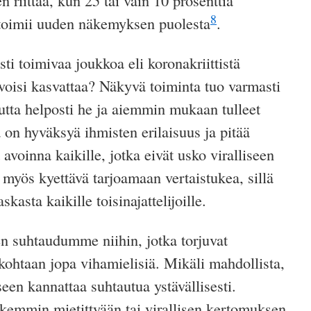
riittää, kun 25 tai vain 10 prosenttia
8
 toimii
uuden
näkemyksen puolesta
.
esti toimivaa joukkoa eli koronakriittistä
ä voisi kasvattaa? Näkyvä toiminta tuo varmasti
tta helposti he ja aiemmin mukaan tulleet
 on hyväksyä ihmisten erilaisuus ja pitää
 avoinna kaikille, jotka eivät usko viralliseen
yös kyettävä tarjoamaan vertaistukea, sillä
kasta kaikille toisinajattelijoille.
n suhtaudumme niihin, jotka torjuvat
ohtaan jopa vihamielisiä. Mikäli mahdollista,
seen
kannattaa suhtautua ystävällisesti.
rkemmin mietittyään tai virallisen kertomuksen