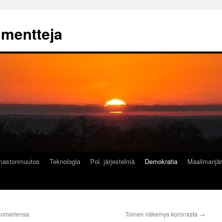
mmentteja
lmastonmuutos
Teknologia
Pol. järjestelmä
Demokratia
Maailmanjär
tuomariensa
Toinen näkemys koronasta
→