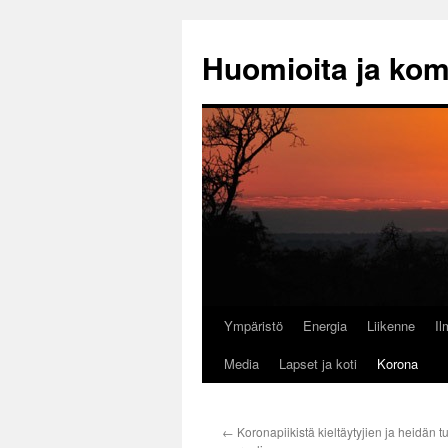
Huomioita ja ko
Ympäristö
Energia
Liikenne
I
Siirry
Media
Lapset ja koti
Korona
sisältöön
←
Koronapiikistä kieltäytyjien ja heidän 