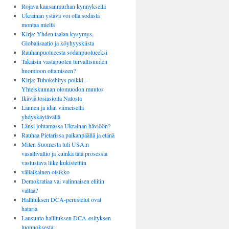
Rojava kansanmurhan kynnyksellä
Ukrainan ystävä voi olla sodasta
montaa mieltä
Kirja: Yhden taalan kysymys,
Globalisaatio ja köyhyyskiista
Rauhanpuolueesta sodanpuolueeksi
Takaisin vastapuolen turvallisuuden
huomioon ottamiseen?
Kirja: Tuhokehitys poikki –
Yhteiskunnan olomuodon muutos
Ikäviä tosiasioita Natosta
Lännen ja idän viimeisellä
yhdyskäytävällä
Länsi johtamassa Ukrainan häviöön?
Rauhaa Pietarissa paikanpäällä ja etänä
Miten Suomesta tuli USA:n
vasallivaltio ja kuinka tätä prosessia
vastustava liike kukistettiin
väliaikainen otsikko
Demokratiaa vai valinnaisen eliitin
valtaa?
Hallituksen DCA-perustelut ovat
hataria
Lausunto hallituksen DCA-esityksen
luonnoksesta: