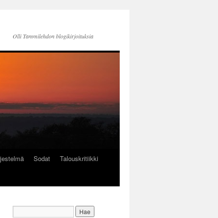
Olli Tammilehdon blogikirjoituksia
jestelmä
Sodat
Talouskritiikki