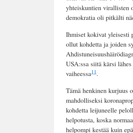
yhteiskuntien virallisten 
demokratia oli pitkälti nä
Ihmiset kokivat yleisesti 
ollut kohdetta ja joiden s
Ahdistuneisuushäirödiag
USA:ssa siitä kärsi lähe
11
vaiheessa
.
Tämä henkinen kurjuus o
mahdolliseksi koronapr
kohdetta leijuneelle pelol
helpotusta, koska normaal
helpompi kestää kuin epä