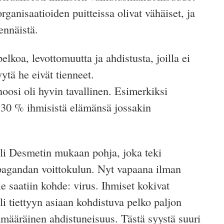
organisaatioiden puitteissa olivat vähäiset, ja
ennäistä.
pelkoa, levottomuutta ja ahdistusta, joilla ei
yytä he eivät tienneet.
noosi oli hyvin
tavallinen
. Esimerkiksi
s 30 % ihmisistä elämänsä jossakin
li Desmetin mukaan pohja, joka teki
opagandan
voittokulun.
Nyt vapaana ilman
le saatiin kohde: virus. Ihmiset kokivat
i tiettyyn asiaan kohdistuva pelko paljon
määräinen ahdistuneisuus. Tästä syystä suuri