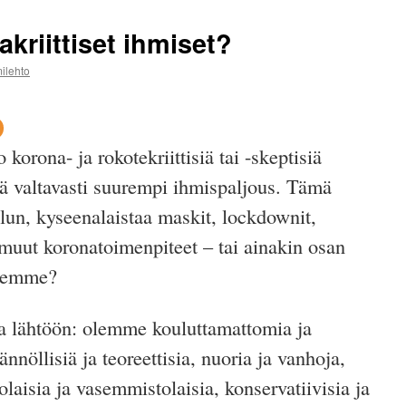
akriittiset ihmiset?
ilehto
orona- ja rokotekriittisiä tai -skeptisiä
lä valtavasti suurempi
ihmispaljous
. Tämä
lun, kyseenalaistaa maskit, lockdownit,
a muut koronatoimenpiteet – tai ainakin osan
olemme?
a lähtöön:
olemme
kouluttamattomia ja
ännöllisiä ja teoreettisia, nuoria ja vanhoja,
tolaisia ja vasemmistolaisia, konservatiivisia ja