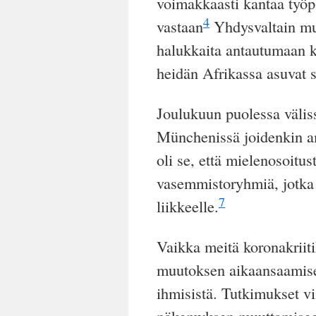
voimakkaasti kantaa työp
4
vastaan
Yhdysvaltain mus
halukkaita
antautumaan
k
heidän Afrikassa asuvat s
Joulukuun puolessa väliss
Münchenissä joidenkin a
oli se, että mielenosoitu
vasemmistoryhmiä, jotka h
7
liikkeelle.
Vaikka meitä koronakriitik
muutoksen aikaansaamisek
ihmisistä. Tutkimukset vii