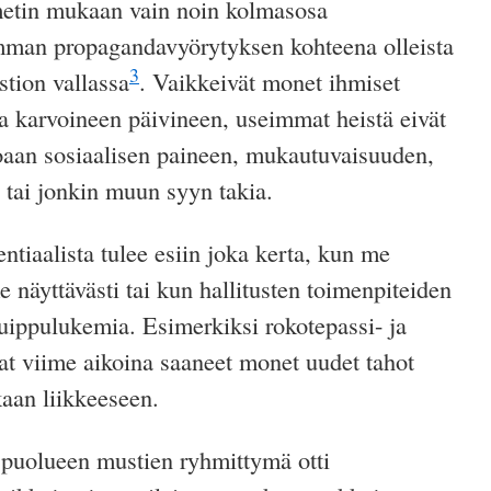
metin mukaan vain noin kolmasosa
mman propagandavyörytyksen kohteena olleista
3
stion vallassa
. Vaikkeivät monet ihmiset
naa karvoineen päivineen,
useimmat heistä
eivät
oaan sosiaalisen paineen, mukautuvaisuuden,
 tai jonkin muun syyn takia.
entiaalista tulee esiin joka kerta, kun me
näyttävästi tai kun hallitusten toimenpiteiden
huippulukemia. Esimerkiksi rokotepassi- ja
t viime aikoina saaneet monet uudet tahot
kaan liikkeeseen.
 puolueen mustien ryhmittymä otti