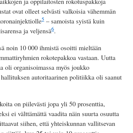
aikkojen ja oppilaitosten rokotuspakkoja
tat ovat olleet selvästi valkoisia vähemmän
5
oronainjektiolle
– samoista syistä kuin
6
isarensa ja veljensä
.
ä noin 10 000 ihmistä osoitti mieltään
mmattiryhmien rokotepakkoa vastaan. Uutta
sta oli organisoimassa myös joukko
allituksen autoritaarinen politiikka oli saanut
oita on piilevästi jopa yli 50 prosenttia,
si ei välttämättä vaadita näin suurta osuutta
ttaavat siihen, että yhteiskunnan vallitsevan