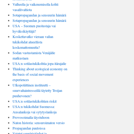
Valheella ja vaikenemisella kohti
vasallivaltiota
Sotapropagandan ja sensuurin hämärä
Sotapropagandan ja sensuurin hämärä
USA – Suomen puolustaja vai
hyväksikäyttäjä?
Koskettavatko vieraan vallan
tukikohdat alueellista
koskemattomuutta?
Sodan vastustamista Venäjälle
matkustaen
USA:n sotilastukikohtia jopa itärajalle
Thinking about ecological economy on
the basis of social movement
experiences
Ulkopoliittinen instituutti –
suurvaltaintresseillä täytetty Troijan
puuhevonen?
USA:n sotilastukikohtien riskit
USA:n tukikohdat Suomessa:
Ansalankoja vai sytytyslankoja
Provosoimalla täystuhoon
Naton historia: sensuroimaton versio
Propagandan pauloissa
Vaietut ympäristöuhat ja