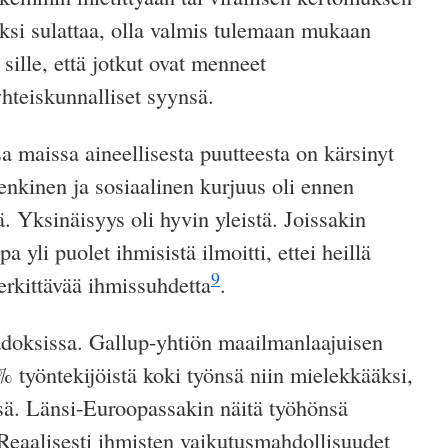
i sulattaa, olla valmis
tulemaan mukaan
ille, että jotkut ovat
menneet
hteiskunnalliset syynsä.
 maissa aineellisesta puutteesta on kärsinyt
enkinen ja sosiaalinen kurjuus oli ennen
tä. Yksinäisyys oli
hyvin yleistä
.
Joissakin
a yli puolet ihmisistä ilmoitti, ettei heillä
9
rkittävää ihmissuhdetta
.
doksissa. Gallup-yhtiön maailmanlaajuisen
 työntekijöistä koki työnsä niin mielekkääksi,
nsä. Länsi-Euroopassakin näitä työhönsä
eaalisesti ihmisten vaikutusmahdollisuudet