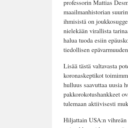
professorin Mattias Des
maailmanhistorian suuri
ihmisistä on joukkosugge
nielekään virallista tari
halua tuoda esiin epäusk
tiedollisen epävarmuuden
Lisää
tästä valtavasta pot
koronaskeptikot toimimme 
hulluus saavuttaa uusia 
pakkorokotushankkeet ova
tulemaan aktiivisesti mu
Hiljattain USA:n vihreän