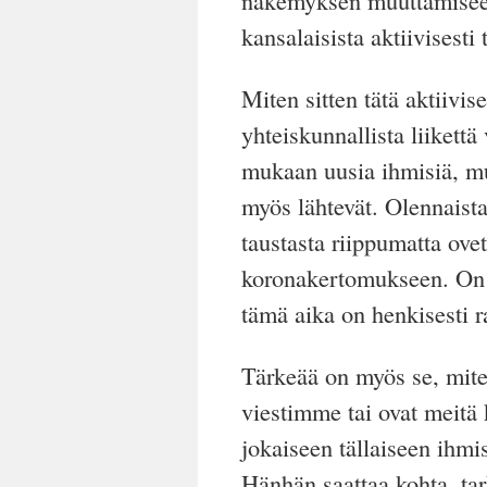
näkemyksen muuttamiseen 
kansalaisista aktiivisesti
Miten sitten tätä aktiivis
yhteiskunnallista liikett
mukaan uusia ihmisiä, mu
myös lähtevät. Olennaista
taustasta riippumatta ovet
koronakertomukseen. On m
tämä aika on henkisesti ras
Tärkeää on myös se, mite
viestimme tai
ovat
meitä k
jokaiseen tällaiseen ihmi
Hänhän saattaa kohta, ta