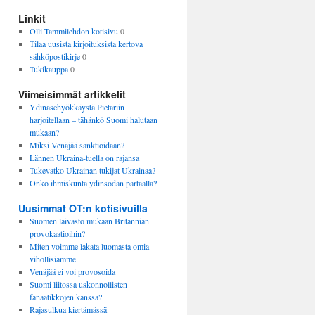
Linkit
Olli Tammilehdon kotisivu
0
Tilaa uusista kirjoituksista kertova
sähköpostikirje
0
Tukikauppa
0
Viimeisimmät artikkelit
Ydinasehyökkäystä Pietariin
harjoitellaan – tähänkö Suomi halutaan
mukaan?
Miksi Venäjää sanktioidaan?
Lännen Ukraina-tuella on rajansa
Tukevatko Ukrainan tukijat Ukrainaa?
Onko ihmiskunta ydinsodan partaalla?
Uusimmat OT:n kotisivuilla
Suomen laivasto mukaan Britannian
provokaatioihin?
Miten voimme lakata luomasta omia
vihollisiamme
Venäjää ei voi provosoida
Suomi liitossa uskonnollisten
fanaatikkojen kanssa?
Rajasulkua kiertämässä