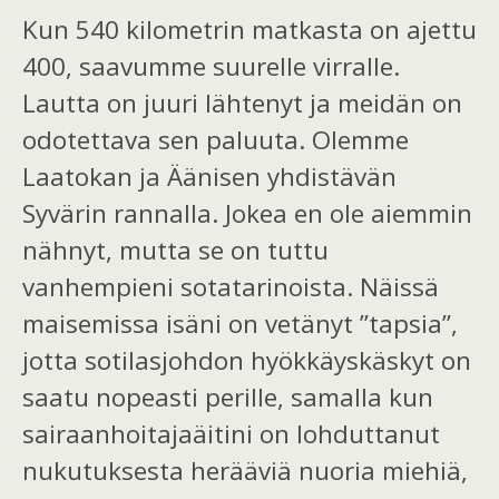
Kun
540 kilometrin matkasta on ajettu
400, saavumme suurelle virralle.
Lautta on juuri lähtenyt ja meidän on
odotettava sen paluuta. Olemme
Laatokan ja Äänisen yhdistävän
Syvärin rannalla.
Jokea en ole aiemmin
nähnyt, mutta se on tuttu
vanhempieni
sotatarinoista. Näissä
maisemissa isäni on vetänyt ”tapsia”,
jotta sotilasjohdon
hyökkäys
käskyt on
saatu nopeasti perille,
samalla kun
sairaanhoitaja
äitini
on l
ohduttanut
nukutuksesta herääviä nuoria miehiä,