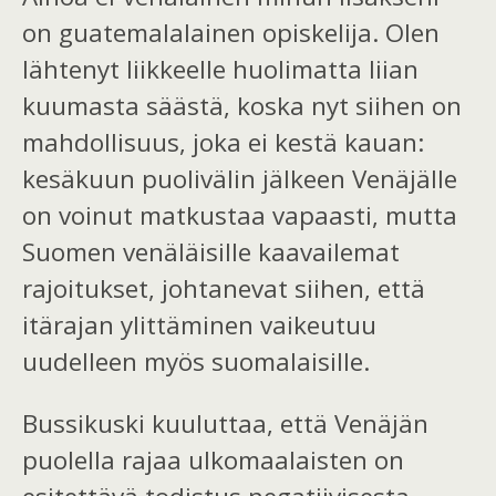
on guatemalalainen opiskelija.
Olen
lähtenyt liikkeelle
huolimatta liian
kuumasta säästä
, koska
nyt siihen on
mahdollisuus, joka ei kestä kauan:
kesäkuun puolivälin jälkeen Venäjälle
on voinut matkustaa vapaasti, mutta
Suomen venäläisille kaavailemat
rajoitukset, johta
nevat
siihen, että
itärajan ylittäminen vaikeutuu
uudelleen
myös suomalaisille.
Bussikuski kuuluttaa, että Venäjän
puolella rajaa
ulkomaalaisten on