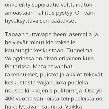
onko erityisoperaatio välttämätön –
ainoastaan hallitus pystyy. On vain
hyväksyttävä sen päätökset.”
Tapaan tuttavaperheeni asemalla ja
he vievät minut kierrokselle
kaupungin keskustaan.
Tunnelma
Vologdassa on aivan erilainen kuin
Pietarissa.
Matalat vanhat
rakennukset, puistot ja aukiot tekevät
keskusta
sta
väljän. Joka puolella
nousee kirkkojen sipulitorneja.
Osa yli
400 vuotta vanhoista
temppeleistä
on
häkellyttävän kauniita.
Vaikka