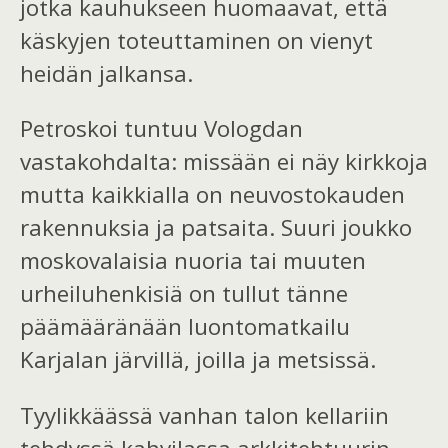
jo
tka kauh
ukseen
huomaava
t
, että
käskyjen toteuttaminen
o
n
vienyt
heidän jalkansa.
Petroskoi tuntuu Vologdan
vastakohdalta: missään ei näy kirkkoja
mutta kaikkialla on neuvostokauden
rakennuksia ja patsaita. Suuri joukko
moskovalaisia nuoria
tai
muuten
urheiluhenkisiä on tullut tänne
päämääränään
luontomatkailu
Karjalan järvillä, joilla ja metsissä.
Tyylikkäässä vanhan talon kellariin