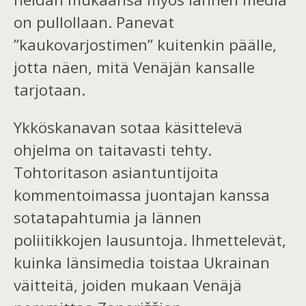
on pullollaan. Panevat
”
kaukovarjostimen”
kuitenkin päälle,
jotta näen, mitä Venäjän kansalle
tarjotaan.
Ykköskanavan sotaa käsittelevä
ohjelma on taitavasti tehty.
Tohtori
tason asiantuntijoita
kommentoimassa juontajan kanssa
sotatapahtumia ja lännen
poliitikkojen lausuntoja. Ihmettelevät,
kuinka länsimedia toistaa Ukrainan
väitteitä, joiden mukaan Venäjä