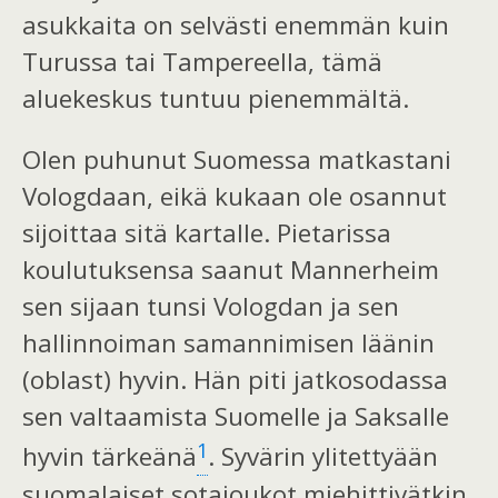
asukkaita on
selvästi
enemmän k
uin
Turussa tai Tampereella, tämä
aluekeskus tuntuu pienemmältä.
Olen puhunut
Suomessa matkastani
Vologdaan, eikä kukaan
ole
osannut
sijoittaa sitä kartalle.
Pietarissa
koulutuksensa sa
anut Mannerheim
sen sijaan tunsi Vologdan
ja sen
hallinnoiman
s
a
mannimisen
lääni
n
(oblast)
hyvin.
Hän
piti jatkosodassa
sen valtaamista
Suomelle ja Saksalle
1
hyvin tärkeänä
.
Syvärin ylitettyään
suomalaiset
sota
joukot
miehittivätkin