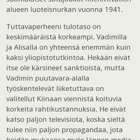
alueen
luote
isnurkan vuonna 1941.
Tuttavaperheeni
tulotaso on
keskimääräistä korkeampi.
Vadimilla
ja
Alisalla
on yhteensä enemmän kuin
kaksi yliopistotutkintoa. Hekään eivät
itse ole kärsineet sanktioista, mutta
Vadimin puutavara-alalla
työskentelevät liiketuttava on
valitellut Kiinaan viennistä koituvia
korkeita rahtikustannuksia. He eivät
katso paljon televisiota, koska sieltä
tulee niin paljon propagandaa, jota
heidän mukaansa myös lännen media