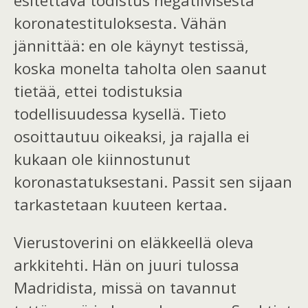
esitettävä todistus negatiivisesta
koronatestituloksesta.
Vähän
jännittää: en ole käynyt testissä,
koska monelta taholta olen saanut
tietää, ett
ei
todistuksia
todellisuudessa kysellä. Tieto
osoittautuu oikeaksi,
ja rajalla ei
kukaan ole kiinnostunut
koronastatuksesta
ni
. Passit sen sijaan
tarkastetaan kuu
teen
kertaa.
Vierustoverini on eläkkeellä oleva
arkkitehti.
Hän
on juuri tulossa
Madridista,
missä
on tavannut