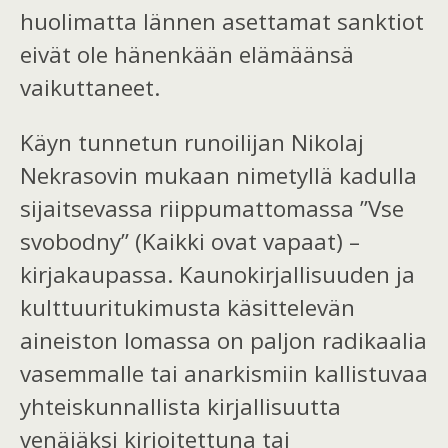
huolimatta lännen asettamat sanktiot
eivät ole hänenkään elämäänsä
vaikuttaneet.
Käyn
tunnetun runoilijan Nikolaj
Nekrasovin
mukaan nimetyllä
kadulla
sijaitsevassa
riippumattomassa ”Vse
svobodny”
(Kaikki ovat vapaat) –
kirjakaupassa
.
Kaunokirjallisuuden ja
kulttuuritukimusta käsittelevän
aineiston lomassa on paljon radikaalia
vasemmalle tai anarkismiin kallistuvaa
yhteiskunnallista kirjallisuutta
venäjäksi kirjoitettuna tai