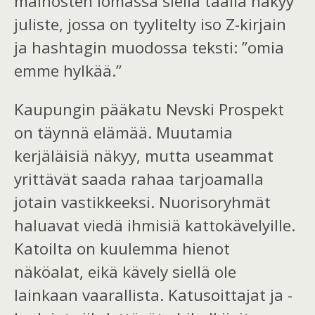
mainosten lomassa siellä täällä näkyy
juliste, jossa on tyylitelty iso Z-kirjain
ja
hashtagin muodossa
teksti: ”omia
emme
hylkää.
”
Kaupungin pääkatu Nevski Prospekt
on täynnä elämää.
Muutamia
kerjäläisiä näkyy, mutta u
sea
mmat
yrittävät saada rahaa tarjoamalla
jotain vastikkeeksi. Nuorisoryhmät
haluavat viedä ihmisiä kattokävelyille.
Katoilta on kuulemma hieno
t
näköalat, ei
kä kävely
s
iellä
ole
lainkaan vaarallista. Katusoittajat ja -