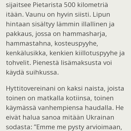
sijaitsee
Pietarista
500
kilometriä
itään.
Vaunu on hyvin siisti. Lipun
hintaan sisältyy lämmin illallinen ja
pakkaus, jo
ssa on
hammasharja,
hammastahna, kosteuspyyh
e
,
kenkälusik
ka,
kenkien kiillotuspyyhe
ja
tohvelit.
Pienestä lisämaksusta voi
käydä suihkussa.
Hyttitovereinani on kaksi naista, joista
toinen on matkalla kotiinsa, toinen
käymässä vanhempiensa haudalla.
He
eivät halua sanoa mitään Ukrainan
sodasta: ”Emme me
pysty
arvioi
maan
,