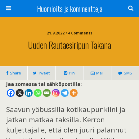
Huomioita ja kommentteja
21.9.2022 • 4 Comments
Uuden Rautaesiripun Takana
Share
Tweet
Pin
Mail
SMS
Jaa somessa tai sähköpostilla:
Saavun yöbussilla
kotikaupunkiini
ja
jatkan matkaa taksilla. Kerron
kuljettajalle
, että olen juuri palannut