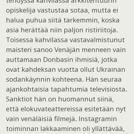
tehdyssä kahvilassa arkkitehtuurin
opiskelija vastustaa sotaa, mutta ei
halua puhua siitä
tarkemmin
, koska
asia herättää niin paljon ristiriitoja.
Toisessa kahvilassa vastavalmistunut
maisteri
sanoo
Venäjä
n
menn
een
vain
auttamaan Donbasin
ihmisiä
, jo
t
ka
o
vat
kahdeksan vuotta ollut Ukrainan
sodankäynnin kohteena.
Hän
seuraa
ajankohtaisia tapahtumia
televisiosta.
Sanktiot hän on huomannut siinä,
että elokuvateattereissa esitetään nyt
vain venäläisiä filmejä. Instagramin
toiminnan lakkaaminen oli yllättävää,