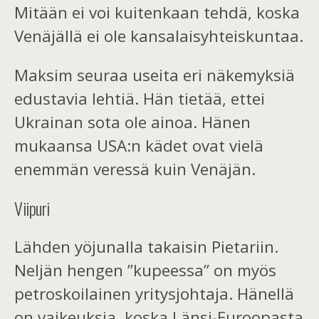
Mitään ei voi kuitenkaan tehdä, koska
Venäjällä ei ole kansalaisyhteiskuntaa.
Maksim seuraa
useita eri näkemyksiä
edustavia lehtiä.
Hän tietää, ettei
Ukrainan sota ole ainoa
.
Hänen
mukaansa USA:n kädet ovat vielä
enemmän veressä kuin Venäjän.
Viipuri
Lähden yöjunalla takaisin Pietariin.
Neljän hengen ”kupeessa” on myös
petroskoilainen yritysjohtaja. Hänellä
on vaikeuksia, koska Länsi-Euroopasta