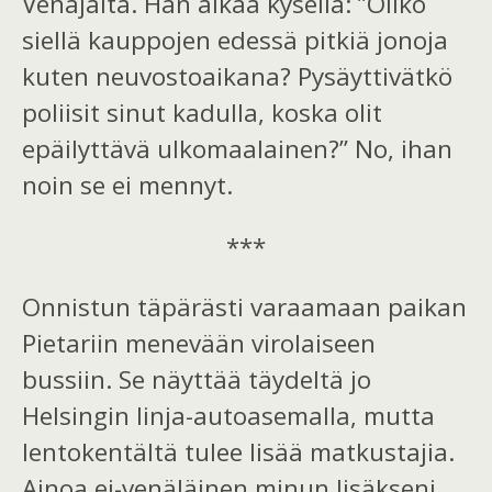
Venäjältä. Hän alkaa kysellä: ”Oliko
siellä kauppojen edessä pitkiä jonoja
kuten neuvostoaikana? Pysäyttivätkö
poliisit
sinut
kadulla, koska olit
epäilyttävä ulkomaalainen?” No, ihan
noin se ei mennyt.
***
Onnistun täpärästi varaamaan paikan
Pietariin menevään virolaiseen
bussiin. Se näyttää täydeltä jo
Helsingin linja-autoasemalla, mutta
lentokentältä tulee lisää matkustajia.
Ainoa ei-venäläinen minun lisäkseni