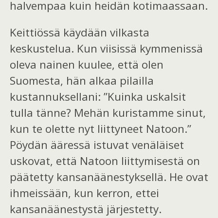
halvempaa kuin
heidän kotimaassaan
.
Keittiössä käydään vilkasta
keskustelua.
Kun viisissä kymm
e
nissä
oleva nainen kuulee, että olen
Suomesta, hän
alkaa pilailla
kustannuksellani: ”Kuinka uskalsit
tulla tänne? Mehän kuristamme sinut,
kun te olette nyt liittyneet Natoon.”
Pöydän ääressä istuvat venäläiset
uskovat, että Natoon liittymisestä on
päätetty kansanäänestyksellä. He ovat
ihmeissään, kun kerron, ettei
kansanäänestystä järjestetty.