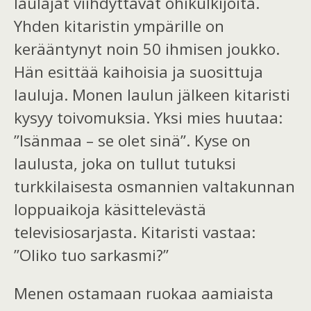
laulajat viihdyttävät ohikulkijoita.
Yhden kitaristin ympärille on
kerääntynyt noin 50 ihmisen joukko.
Hän
esittää
kaihoisia ja suosittuja
lauluja. Monen laulun jälkeen kitaristi
kysyy toivomuksia. Yksi mies huutaa:
”Isänmaa – se olet sinä”.
Kyse
on
laulusta, joka on tullut tutuksi
turkkilaisesta osmannien
valtakunnan
loppuaikoja
käsittelevästä
televisiosarjasta. Kitaristi
vastaa
:
”O
li
ko
tuo
sarkasmi?”
Menen ostamaan ruokaa aamiaista