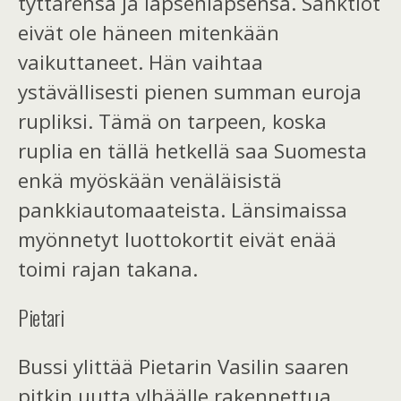
tyt
tärensä ja lapsenlapsensa. Sanktiot
eivät ole häneen mitenkään
vaikuttaneet. Hän vaihtaa
ystävällisesti pienen summan euroja
rupliksi.
Tämä
on tarpeen, koska
ruplia e
n
tällä hetkellä
saa Suomesta
e
n
kä myöskään venäläisistä
pankkiautomaateista. Länsimaissa
myönnetyt luottokortit eivät enää
toimi rajan takana.
Pietari
Bussi ylittää
Pietarin
Vasilin saaren
pitkin uutta
ylhäälle rakennettu
a