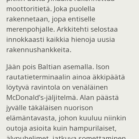
moottoritietä. Joka puolella
rakennetaan, jopa entiselle
merenpohjalle. Arkkitehti selostaa
innokkaasti kaikkia hienoja uusia
rakennushankkeita.
Jään pois Baltian asemalla.
Ison
rautatie
terminaalin
ainoa äkkipäätä
löyty
vä
ravintola on
venäläinen
McDonald’s-jäljitelmä. Alan päästä
jyvälle täkäläisen nuorison
elämäntavasta, johon kuuluu niinkin
outoja
asioita
kuin hampurilaiset,
älypuhelimet, jatkuva somettaminen