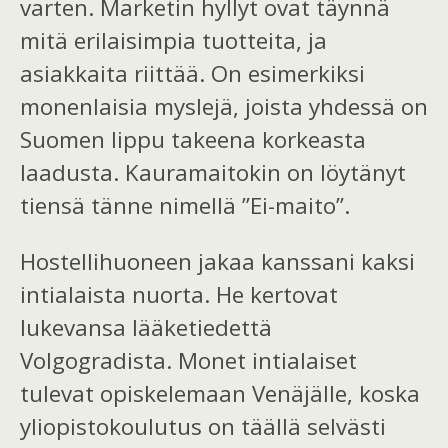
varten. Marketin hyllyt ovat täynnä
mitä erilaisimpia tuotteita, ja
asiakkaita riittää.
On
esimerkiksi
monenlaisia myslejä, joista yhdessä on
Suomen lippu takeena korkeasta
laadusta.
Kauramaitokin on löytänyt
tiensä tänne nimellä ”Ei-maito”.
Hostellihuone
en
jaka
a
kanssani
kaksi
intialaista nuorta. He kertovat
lukevansa
lääketiedettä
Volgogradista. Monet intialaiset
tulevat opiskelemaan Venäjälle, koska
yliopistokoulutus on täällä selvästi