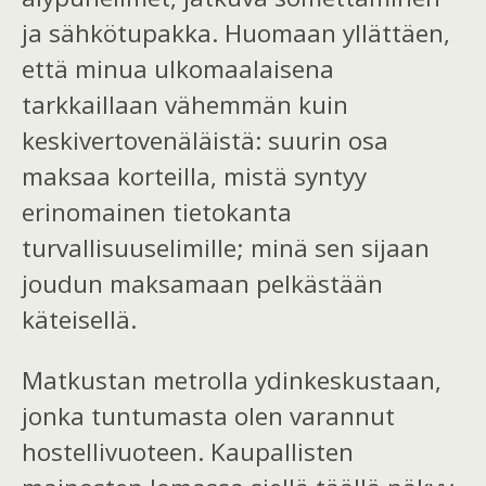
ja sähkötupakka.
Huomaan yllättäen,
että minua ulkomaalaisena
tarkkaillaan vähemmän kuin
keskivertovenäläistä: suurin osa
maksaa korteilla, mistä syntyy
erinomai
nen
tietoka
n
t
a
turvallisuuselimille; minä
sen sijaan
joudun maksamaan pelkästään
käteisellä.
Matkustan metrolla ydinkeskustaan,
jonka tuntumasta olen varannut
hostellivuoteen. Kaupallisten