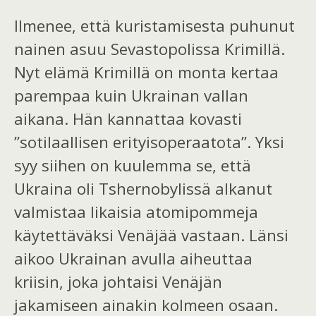
Ilmenee, että kuristamisesta puhunut
nainen asuu Sevastopolissa Krimillä.
Nyt elämä Krimillä on monta kertaa
parempaa kuin Ukrainan vallan
aikana. Hän kannattaa kovasti
”sotilaallisen erityisoperaatota”.
Yksi
syy siihen o
n
kuulemma se, että
Ukraina oli Tshernobylissä alkanut
valmistaa likaisia atomipommeja
käytettäväksi
Venäjää vastaan. Länsi
aikoo Ukrainan avulla aiheuttaa
kriisin, joka johtaisi Venäjän
jakamiseen ainakin kolmeen osaan.