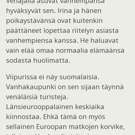
Venäjällä asuvat vanhempansa
hyväksyvät sen.
Irina
ja hänen
poikaystävänsä ovat kuitenkin
päättäneet lopettaa riitelyn asiasta
vanhempiensa kanssa. He haluavat
vain elää omaa normaalia elämäänsä
sodasta
huolimatta
.
Viipurissa ei näy suomalaisia.
Vanhakaupunki on sen sijaan täynnä
venäläisiä turisteja.
Länsieurooppalainen keskiaika
kiinnostaa. Ehkä tämä on myös
sellainen Euroopan matkojen korvike,