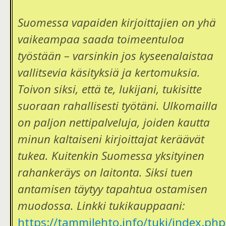
Suomessa vapaiden kirjoittajien on yhä
vaikeampaa saada toimeentuloa
työstään – varsinkin jos kyseenalaistaa
vallitsevia käsityksiä ja kertomuksia.
Toivon siksi, että te, lukijani, tukisitte
suoraan rahallisesti työtäni. Ulkomailla
on paljon nettipalveluja, joiden kautta
minun kaltaiseni kirjoittajat keräävät
tukea. Kuitenkin Suomessa yksityinen
rahankeräys on laitonta. Siksi tuen
antamisen täytyy tapahtua ostamisen
muodossa. Linkki tukikauppaani:
https://tammilehto.info/tuki/index.php