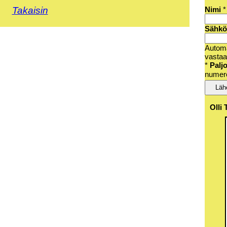
Nimi
*
Takaisin
Sähkö
Autom
vasta
*
Palj
numer
Olli