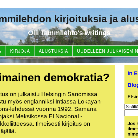
ammilehdon kirjoituksia ja alu
Olli Tammilehto's writings
A
KIRJOJA
ALUSTUKSIA
UUDELLEEN JULKAISEMI
In 
simainen demokratia?
Blo
tus on julkaistu Helsingin Sanomissa
Etsin
aistu myös englanniksi Intiassa Lokayan-
loons-lehdessä vuonna 1992. Samana
njaksi Meksikossa El Nacional -
liitteessä. Ilmeisesti kirjoitus on
Jos h
ilmes
äjällä.
nime