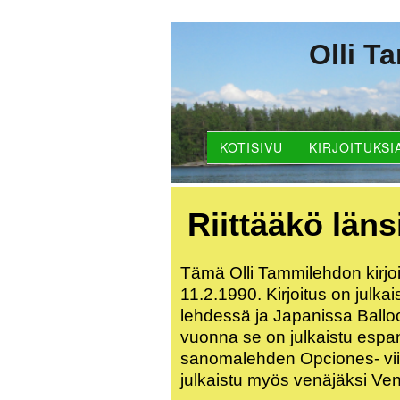
Olli T
KOTISIVU
KIRJOITUKSI
Riittääkö län
Tämä Olli Tammilehdon kirjoi
11.2.1990. Kirjoitus on julk
lehdessä ja Japanissa Bal
vuonna se on julkaistu espa
sanomalehden Opciones- viikko
julkaistu myös venäjäksi Ven