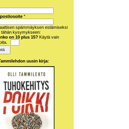
postiosoite
*
aattisen spämmäyksen estämiseksi
a tähän kysymykseen:
onko on 10 plus 15?
Käytä vain
oita.
 Tammilehdon uusin kirja: