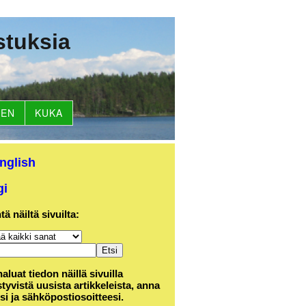
stuksia
NEN
KUKA
English
gi
tä näiltä sivuilta:
aluat tiedon näillä sivuilla
tyvistä uusista artikkeleista, anna
si ja sähköpostiosoitteesi.