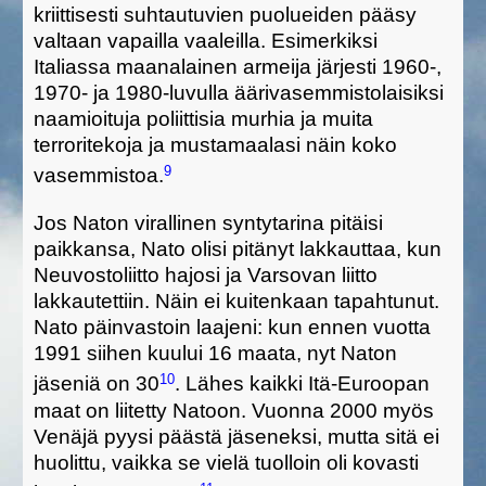
kriittisesti suhtautuvien puolueiden
pääsy
valtaan vapailla vaaleilla.
Esimerkiksi
Italiassa maanalainen armeija
järjesti
1960-,
1970-
ja 1980
-
luvulla
ääri
vasemmistolaisiksi
naamioituja
poliittisia murhia ja muita
terroritekoja ja mustamaalasi näin koko
9
vasemmistoa.
Jos Naton virallinen syntytarina pitäisi
paikkansa, Nato olisi pitänyt
lakkauttaa
, kun
Neuvostoliitto hajosi ja Varsovan liitto
lakkautettiin
.
Näin ei kuitenkaan tapahtunut.
Nato päinvastoin laajeni: kun ennen vuotta
1991 siihen kuului 16 maata, nyt Naton
10
jäseniä on
3
0
.
Lähes kaikki Itä-Euroopan
maat
on
liitett
y
Natoon.
Vuonna 2000 myös
Venäjä pyysi päästä jäseneks
i, mutta sitä
ei
huolittu, vaikka
se vielä
tuolloin
oli
kovasti