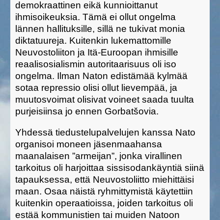
demokraattinen eikä kunnioittanut
ihmisoikeuksia.
Tämä ei
ollut ongelma
lännen hallituksille
, sillä ne tukivat monia
dikta
tuureja
.
Kuitenkin lukemattomille
Neuvostoliiton ja Itä-Euroopan ihmisille
reaalisosialismin autoritaarisuus oli iso
ongelma. I
lman
Naton edistämää
kylmää
sotaa repressio olisi ollut lievempää, ja
muutosvoimat olisivat voineet saada tuulta
purjeisiins
a
jo ennen Gorbatš
o
via.
Yhdessä tiedustelupalvelujen kanssa
Nato
organisoi
mon
ee
n
jäsen
ma
a
h
ansa
maanalais
en ”armeijan”
, jo
nka
virallinen
tarkoitus oli
harjoittaa sissisodankäyntiä siinä
tapauksessa, että Neuvostoliitto miehittäisi
maan.
Osaa
näistä ryhmittymistä käytettiin
kuitenkin
operaatioissa, joiden tarkoitus oli
estä
ä
kommunistien tai muiden
Natoon