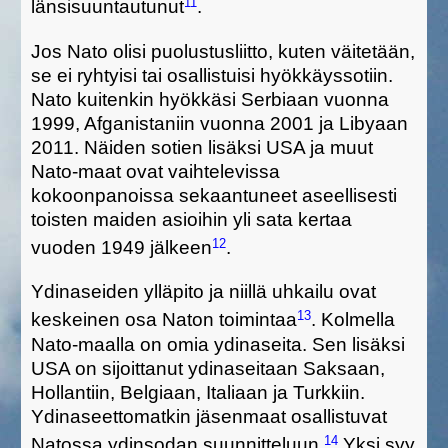
11
länsisuuntautun
ut
.
Jos Nato olisi puolustusliitto, kuten väitetään,
se ei
ryhtyisi tai osallistuisi hyökkäyssotiin.
Nato kuitenkin hyökkäsi Serbiaan vuonna
1999, Afganistaniin vuonna 200
1
ja Libyaan
201
1
.
Näiden sotien lisäksi
USA ja muut
Nato-maat ovat vaihtelevissa
kokoonpanoissa
sekaantuneet aseellisesti
toisten maiden asioihin
yli
sata kertaa
12
vuoden 1949
jälkeen
.
Ydinaseiden ylläpito ja niillä uhkailu ovat
13
keskeinen osa Naton toimintaa
. Kolmella
Nato-maalla on omia ydinaseita. Sen lisäksi
USA
o
n
sijoittanut ydinaseita
an
Saksaan,
Hollantiin,
Belgiaan,
Italiaan ja Turkkiin.
Ydinaseet
t
omatkin
jäsen
maat osallistuvat
14
Nato
ssa
ydinsodan suunnitteluun.
Yksi syy