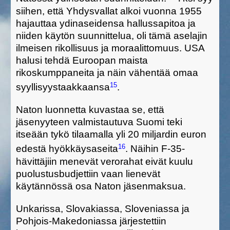
siihen, että Yhdysvallat alkoi vuonna 1955
hajauttaa
ydinaseiden
sa
hallussapi
toa
ja
niiden käytön suunnittelu
a,
o
li
tämä
aselajin
ilmeisen rikolli
suus
ja moraalit
tomuus
. USA
halu
si
tehdä Euroopan maista
rikoskumppaneita
ja näin vähentää omaa
15
syyllisyystaakkaansa
.
Naton luonnetta kuvastaa se, että
jäsenyy
teen valmistautuva
Suom
i
te
ki
itseään
tykö
tilaamalla
yli 20
miljard
in
euron
16
edestä
hyökkäysaseita
.
Näihin
F-35-
hävittäjiin menevät verorahat eivät kuulu
puolustusbudjettiin vaan
lienevät
käytännössä
osa
Naton jäsenmaksu
a
.
Unkarissa, Slovakiassa, Sloveniassa ja
Pohjois-Makedoniassa järjestettiin