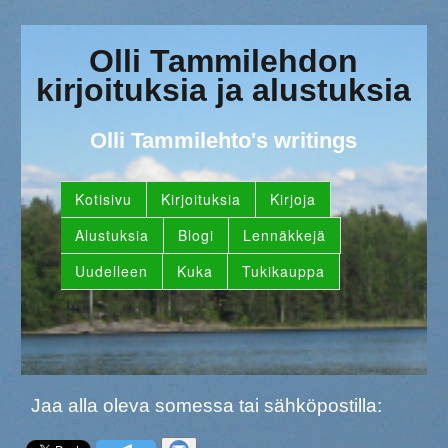
Olli Tammilehdon
kirjoituksia ja alustuksia
Olli Tammilehto's writings
Kotisivu
Kirjoituksia
Kirjoja
Alustuksia
Blogi
Lennäkkejä
Uudelleen
Kuka
Tukikauppa
Jaa alla oleva somessa tai sähköpostilla: