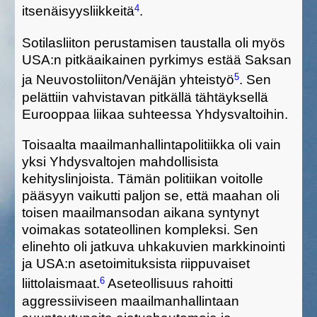
4
itsenäisyysliikkeitä
.
Sotilasliiton perustamisen taustalla
oli myös
USA:n pitkäaikainen
pyrkimys estää Saksan
5
ja Neuvostoliiton/
Venäjän
yhteistyö
.
Sen
pelättiin vahvistavan pitkällä tähtäyksellä
Eurooppaa liikaa suhteessa Yhdysvaltoihin.
Toisaalta
maailmanhallintapolitiikka oli vain
yksi
Yhdysval
tojen mahdollisista
kehityslinjoista.
T
ämä
n
politiik
an
voitolle
pääsyyn
vaikutti paljon se, että maahan
oli
toisen maailmansodan aikana syntynyt
voimakas sotateollinen kompleksi.
Sen
elinehto oli
jatkuva
uhkakuvien markkinointi
ja USA:n asetoimituksista riippuvaiset
6
liittolaismaat.
Aseteollisuus rahoitt
i
aggressiiviseen maailmanhallintaan