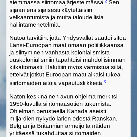
2
aiemmassa siirtomaajärjestelmässä.
Sen
sijaan ensisijaisesti käytettäisiin
velkaantumista ja muita taloudellisia
hallinta
menetelmiä
.
Natoa tarvittiin, jotta Yhdysvallat saattoi sitoa
Länsi-Euroopan maat omaan politiikkaansa
ja
siirtyminen vanhasta kolonialismista
uuskolonialismiin tapahtuisi
mahdollisimman
kitkattomasti.
Haluttiin
myös
varmistua
siitä
,
ett
eivät
jotkut Euroopan maat alkaisi tukea
3
siirtomaiden aitoja vapautusliikkeitä.
Nato
n
keskinäinen a
vun ohjelma
merkitsi
1950-luvulla
siirtomaasotien tukemista.
Ohjelman perusteella
Kanada aseisti
miljardien
nyky
dollarien edestä Ranskan,
Belgian ja Britannian armeijoita
näiden
yrittäessä
tukahduttaa siirtomaiden