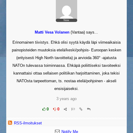
New
Matti Vesa Volanen
(
Vantaa
)
says...
Erinomainen tiivistys. Ehkä olisi syytä käydä läpi viimeaikaisia
painopisteiden muutoksia etelä/keski/pohjois- Euroopan kesken
(erityisesti High North tavoitteita) ja arvioida 360° -ajatusta
NATOn tulevassa toiminnassa. Ehkäpä poliittiseksi tavoiteeksi
kannattaisi ottaa sellaisen politiikan harjoittaminen, joka tekisi
NATOsta tarpeettoman, ts. nostaa etelä/pohjoinen - akseli
ensisijaiseksi.
3 years ago
0
0
RSS-ilmoitukset
Notify Me