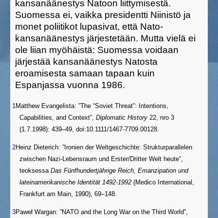
kansanäänestys Natoon liittymisestä.
Suomessa ei, vaikka presidentti Niinistö ja
monet poliitikot lupasivat, että Nato-
kansanäänestys järjestetään.
Mutta vielä ei
ole liian myöhäistä: Suomessa voidaan
järjestää kansanäänestys Natosta
eroamisesta samaan tapaan kuin
Espanjassa vuonna 1986.
1
Matthew Evangelista: ”The “Soviet Threat”: Intentions,
Capabilities, and Context”,
Diplomatic History
22, nro 3
(1.7.1998): 439–49, doi:10.1111/1467-7709.00128.
2
Heinz Dieterich: ”Ironien der Weltgeschichte: Strukturparallelen
zwischen Nazi-Lebensraum und Erster/Dritter Welt heute”,
teoksessa
Das Fünfhundertjährige Reich, Emanzipation und
lateinamerikanische Identität 1492-1992
(Medico International,
Frankfurt am Main, 1990), 69–148.
3
Paweł Wargan: ”NATO and the Long War on the Third World”,