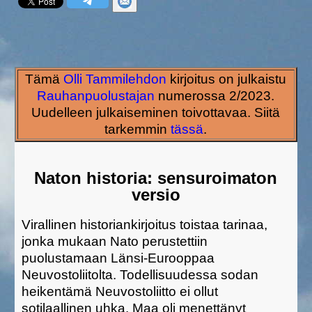
Tämä
Olli Tammilehdon
kirjoitus on julkaistu
Rauhanpuolustajan
numerossa 2/2023.
Uudelleen julkaiseminen toivottavaa. Siitä
tarkemmin
tässä
.
Naton historia: sensuroimaton
versio
Virallinen historiankirjoitus toistaa tarinaa,
jonka mukaan Nato perustettiin
puolustamaan Länsi-Eurooppaa
Neuvostoliitolta. Todellisuudessa sodan
heikentämä
Neuvostoliitto ei
ollut
sotilaallinen
uhka.
Maa
oli menettänyt