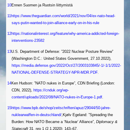
10
Ennen Suomen ja Ruotsin liittymistä
11
https://www.theguardian.com/world/2021/nov/04/ex-nato-head-
says-putin-wanted-to-join-alliance-early-on-in-his-rule
12
https://nationalinterest.org/feature/why-america-addicted-foreign-
interventions-23582
13
U.S. Department of Defense: ”2022 Nuclear Posture Review”
(Washington D.C.: United States Government, 27.10.2022),
https://media.defense.gov/2022/Oct/27/2003103845/-1/-1/1/2022-
NATIONAL-DEFENSE-STRATEGY-NPR-MDR.PDF
.
14
Ken Hudson: ”NATO nukes in Europe”, CDN Briefing (London:
CDN, 2022),
https://cnduk.org/wp-
content/uploads/2022/08/NATO-nukes-in-Europe-1.pdf
.
15
https://www.bpb.de/shop/zeitschriften/apuz/29044/50-jahre-
nuklearwaffen-in-deutschland/
,Kjølv Egeland: ”Spreading the
Burden: How NATO Became a ‘Nuclear’ Alliance”,
Diplomacy &
Statecraft
31, nro 1 (2.1.2020): 143–67,