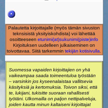
Palautetta kirjoittajalle (myös tämän sivuston
teknsisistä yksityiskohdista) voi lähettää
osoitteeseen
etunimi(at)sukunimi(piste)info
Kirjoituksen uudelleen julkaiseminen on
toivottavaa. Siitä tarkemmin
tekijän kotisivulla
.
Suomessa vapaiden kirjoittajien on yhä
vaikeampaa saada toimeentuloa työstään
– varsinkin jos kyseenalaistaa vallitsevia
käsityksiä ja kertomuksia. Toivon siksi, että
te, lukijani, tukisitte suoraan rahallisesti
työtäni. Ulkomailla on paljon nettipalveluja,
joiden kautta minun kaltaiseni kirjoittajat