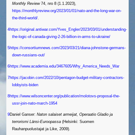
Monthly Review
74, nro 8 (1.1.2023),
https://monthlyreview.org/2023/01/01/nato-and-the-long-war-on-
the-third-world/
.
4
https://original.antiwar.com/Yves_Engler/2023/03/01/understanding-
the-logic-of-canada-giving-2-26-billion-in-arms-to-ukraine/
5
https://consortiumnews.com/2023/03/21/diana-johnstone-germans-
down-russians-out/
6
https://www.academia.edu/3467605/Why_America_Needs_War
7
https://jacobin.com/2022/10/pentagon-budget-military-contractors-
lobbyists-biden
8
https://www.wilsoncenter.org/publication/molotovs-proposal-the-
ussr-join-nato-march-1954
9
Daniel Ganser:
Naton salaiset armeijat, Operaatio Gladio ja
terrorismi Länsi-Euroopassa
(Helsinki: Suomen
Rauhanpuolustajat ja Like, 2009).