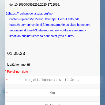
doi:10.1080/09592296.2020.1721086.
16
https://rauhanpuolustajat.org/wp-
content/uploads/2022/02/Havittajat_Eero_Lehto.pdf
,
https://suomenkuvalehti.fi/kotimaa/tutkimuslaitos-hornetien-
seuraajaehdokas-f-35sta-suursodan-hyokkaysase-oman-
ilmatilan-puolustuksessa-edut-eivat-yhta-suuret/
01.05.23
Lisää kommentti
* Pakollinen tieto