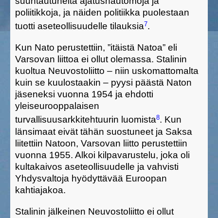
suuntautuneita ajatushautomoja ja
poliitikkoja, ja nä
iden politiikka
puolestaan
7
tuott
i
aseteollisuudelle tilauksia
.
Kun Nato perustettiin, ”
itäistä
Natoa”
eli
Varsovan liittoa ei ollut olemassa.
Stalinin
kuoltua
Neuvostoliitto –
niin uskomattomalta
kuin se kuulostaakin –
pyysi päästä Naton
jäseneksi vuonna 1954
ja ehdotti
yleiseurooppalaisen
8
turvallisuusarkkitehtuurin luomista
. Kun
länsimaat
ei
vät
tähän
suostu
neet
ja Saksa
liitettiin Natoon
, Varsovan liitto perustettiin
vuonna 1955.
Alkoi kilpavarustelu, joka oli
kultakaivos aseteollisuudelle ja vahvisti
Yhdysvaltoja hyödyttävää Euroopan
kahtiajakoa.
Stalinin jälkeinen Neuvostoliitto ei ollut