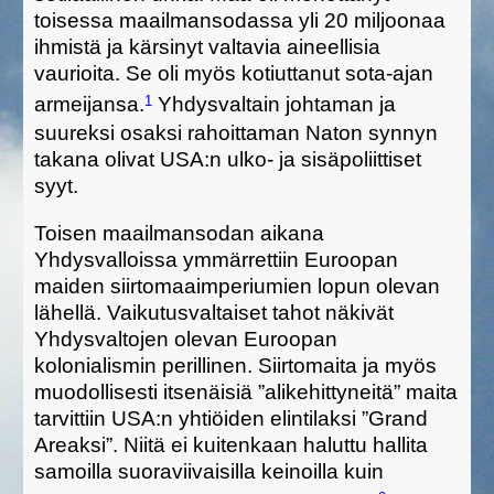
toisessa
maailmansodassa yli
2
0
miljoonaa
ihmistä
ja kärsinyt
valtavia aineellisia
vaurioita.
Se
oli myös
kotiuttanut
sota-ajan
1
armeijansa.
Yhdysvaltain johtaman ja
suureksi osaksi rahoittaman
Naton synnyn
takana olivat
USA:n
ulko- ja sisäpoliittiset
syyt.
Toisen
maailmansodan aikana
Yhdysvalloissa ymmärrettiin
Euroopan
maiden siirtomaaimperiumien
lopun olevan
lähellä. Vaikutusvaltaiset
tahot näkivät
Yhdysvaltojen olevan Euroopan
kolonialismin
perilli
nen
.
Siirtomaita ja myös
muodollisesti itsenäisiä ”alikehittyneitä” maita
tarvittiin
USA:n yhtiöiden elintila
ksi
”Grand
Area
ksi
”.
Niitä
ei ku
i
tenkaan haluttu hallita
samoilla
suoraviivaisilla
keinoi
lla
kuin