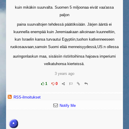
kuin mikäkin suurvalta. Suomen 5 miljoonaa eivät vaa'assa
paljon
paina suurvaltojen tehdessä päätöksiään. Järjen ääntä ei
kuunnella enempää kuin Jeremiaakaan aikoinaan kuunneltiin,
kun Israelin kansa turvautui Egyptiin,tuohon katkenneeseen
ruokosauvaan,samoin Suomi elää menneisyydessä,US:n ollessa
auringonlaskun maa, sisäisiin ristiritoihinsa hajoava imperiumi
velkatuhonsa kierteissä.
3 years ago
1
0
RSS-ilmoitukset
Notify Me