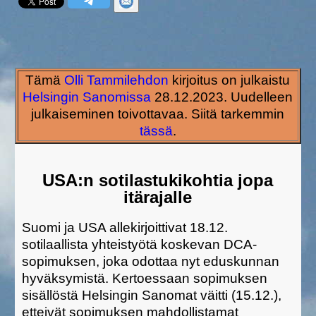
Tämä
Olli Tammilehdon
kirjoitus on julkaistu
Helsingin Sanomissa
28.12.2023. Uudelleen
julkaiseminen toivottavaa. Siitä tarkemmin
tässä
.
USA:n sotilastukikohtia jopa
itärajalle
Suomi ja USA allekirjoittivat 18.12.
sotilaallista yhteistyötä koskevan DCA-
sopimuksen, joka odottaa nyt eduskunnan
hyväksymistä. Kertoessaan sopimuksen
sisällöstä Helsingin Sanomat väitti (15.12.),
etteivät sopimuksen mahdollistamat