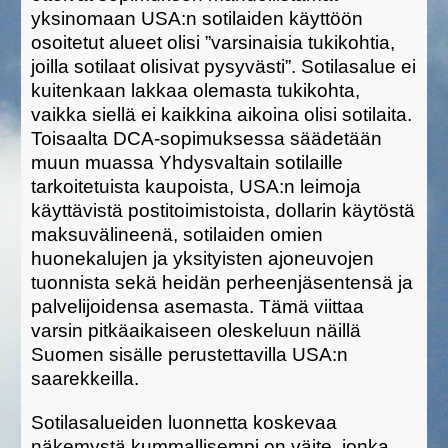
yksinomaan USA:n sotilaiden käyttöön
osoitetut alueet olisi ”varsinaisia tukikohtia,
joilla sotilaat olisivat pysyvästi”. Sotilasalue ei
kuitenkaan lakkaa olemasta tukikohta,
vaikka siellä ei kaikkina aikoina olisi sotilaita.
Toisaalta DCA-sopimuksessa säädetään
muun muassa Yhdysvaltain sotilaille
tarkoitetuista kaupoista, USA:n leimoja
käyttävistä postitoimistoista, dollarin käytöstä
maksuvälineenä, sotilaiden omien
huonekalujen ja yksityisten ajoneuvojen
tuonnista sekä heidän perheenjäsentensä ja
palvelijoidensa asemasta. Tämä viittaa
varsin pitkäaikaiseen oleskeluun näillä
Suomen sisälle perustettavilla USA:n
saarekkeilla.
Sotilasalueiden luonnetta koskevaa
näkemystä kummallisempi on väite, jonka