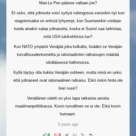
Mari-Le Pen pääsee valtaan jne?
Et usko, että ydinsota voisi syttyä vahingossa varsinkin nyt kun
reagoimisaika on entistä lyhyempi, kun Suomeenkin voidaan
tuoda ainakin salaa ydinaseita, koska ei Suomi saa tarkistaa,
mitä USA tukikohtiinsa tuo?
Kun NATO ympäröi Venäjää joka kolkalta, lisääkö se Venäjän
turvallisuudentunnetta ja rationaalisten ratkaisujen määrää
sikäläisessä hallinnossa.
Kyllä täytyy olla tiukka Venäjän suhteen, mutta minä en usko,
että ydinaseet ovat rationaalinen ratkaisu. Eikö riskin hinta ole
liian suuri?
Venäläinen ruletti on yksi tapa ratkaista asioita
maailmanpolitiikassa. Kovin turvallinen se ei ole. Eikä kovin
humaani.
3 years ago
0
0