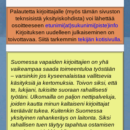
Palautetta kirjoittajalle (myös tämän sivuston
teknsisistä yksityiskohdista) voi lähettää
osoitteeseen
etunimi(at)sukunimi(piste)info
Kirjoituksen uudelleen julkaiseminen on
toivottavaa. Siitä tarkemmin
tekijän kotisivulla
.
Suomessa vapaiden kirjoittajien on yhä
vaikeampaa saada toimeentuloa työstään
– varsinkin jos kyseenalaistaa vallitsevia
käsityksiä ja kertomuksia. Toivon siksi, että
te, lukijani, tukisitte suoraan rahallisesti
työtäni. Ulkomailla on paljon nettipalveluja,
joiden kautta minun kaltaiseni kirjoittajat
keräävät tukea. Kuitenkin Suomessa
yksityinen rahankeräys on laitonta. Siksi
rahallisen tuen täytyy tapahtua ostamisen