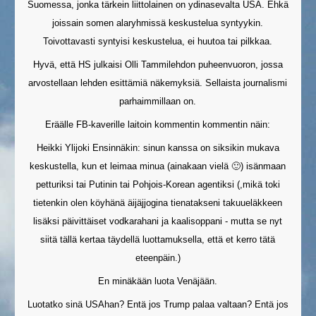
Suomessa, jonka tärkein liittolainen on ydinasevalta USA. Ehkä
joissain somen alaryhmissä keskustelua syntyykin.
Toivottavasti syntyisi keskustelua, ei huutoa tai pilkkaa.
Hyvä, että HS julkaisi Olli Tammilehdon puheenvuoron, jossa
arvostellaan lehden esittämiä näkemyksiä. Sellaista journalismi
parhaimmillaan on.
Eräälle FB-kaverille laitoin kommentin kommentin näin:
Heikki Ylijoki Ensinnäkin: sinun kanssa on siksikin mukava
keskustella, kun et leimaa minua (ainakaan vielä 🙂) isänmaan
petturiksi tai Putinin tai Pohjois-Korean agentiksi (,mikä toki
tietenkin olen köyhänä äijäjjogina tienatakseni takuueläkkeen
lisäksi päivittäiset vodkarahani ja kaalisoppani - mutta se nyt
siitä tällä kertaa täydellä luottamuksella, että et kerro tätä
eteenpäin.)
En minäkään luota Venäjään.
Luotatko sinä USAhan? Entä jos Trump palaa valtaan? Entä jos