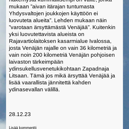
mukaan ”aivan itärajan tuntumasta
Yhdysvaltojen joukkojen käyttöön ei
luovuteta alueita”. Lehden mukaan näin
”varotaan ärsyttämästä Venäjää”. Kuitenkin
yksi luovutettavista alueista on
Rajavartiolaitoksen kasarmialue Ivalossa,
josta Venäjän rajalle on vain 36 kilometriä ja
vain noin 200 kilometriä Venäjän pohjoisen
laivaston tärkeimpään
ydinsukellusvenetukikohtaan Zapadnaja
Litsaan. Tämä jos mikä ärsyttää Venäjää ja
lisää vaarallista jännitettä kahden
ydinasevallan välillä.
28.12.23
Lisää kommentti