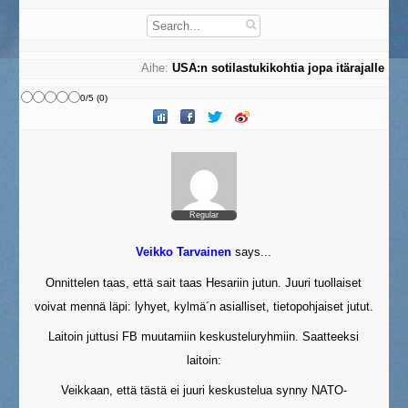
Aihe:
USA:n sotilastukikohtia jopa itärajalle
0
/
5
(
0
)
Regular
Veikko Tarvainen
says...
Onnittelen taas, että sait taas Hesariin jutun. Juuri tuollaiset
voivat mennä läpi: lyhyet, kylmä´n asialliset, tietopohjaiset jutut.
Laitoin juttusi FB muutamiin keskusteluryhmiin. Saatteeksi
laitoin:
Veikkaan, että tästä ei juuri keskustelua synny NATO-