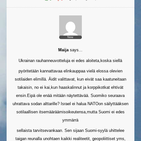
New
Maija
says...
Ukrainan rauhanneuvotteluja ei edes aloiteta,koska siellä
pyöritetään kannattavaa elinkauppaa vielä elossa olevien
sotilaiden elimillä. Äidit valittavat, kun eivät saa kaatuneitaan
takaisin, no ei kai,kun haaskalinnut ja korppikotkat ehtivät
ensin.Eipä ole enää mitään näytettävää. Suomiko seuraava
uhrattava sodan alttarille? Israel ei halua NATOon säilyttääksen
sotilaallisen itsemääräämisoikeutensa,mutta Suomi ei edes
ymmärrä
sellaista tarvitsevankaan. Sen sijaan Suomi-syylä uhittelee
taigan reunalla unohtaen kaikki realiteetit, geopoliittiset yms,