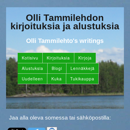
Olli Tammilehdon
kirjoituksia ja alustuksia
Olli Tammilehto's writings
Kotisivu
Kirjoituksia
Kirjoja
Alustuksia
Blogi
Lennäkkejä
Uudelleen
Kuka
Tukikauppa
Jaa alla oleva somessa tai sähköpostilla: