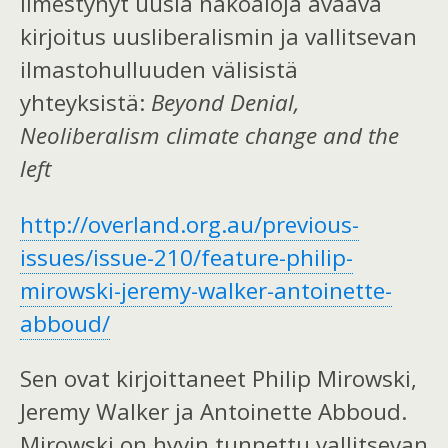
ilmestynyt uusia näköaloja avaava
kirjoitus uusliberalismin ja vallitsevan
ilmastohulluuden välisistä
yhteyksistä:
Beyond Denial,
Neoliberalism climate change and the
left
http://overland.org.au/previous-
issues/issue-210/feature-philip-
mirowski-jeremy-walker-antoinette-
abboud/
Sen ovat kirjoittaneet Philip Mirowski,
Jeremy Walker ja Antoinette Abboud.
Mirowski on hyvin tunnettu vallitsevan