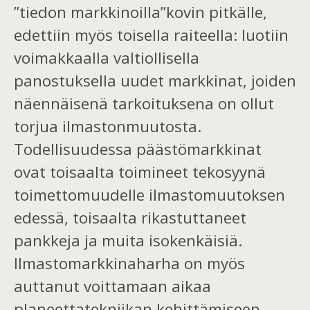
”tiedon markkinoilla”kovin pitkälle,
edettiin myös toisella raiteella: luotiin
voimakkaalla valtiollisella
panostuksella uudet markkinat, joiden
näennäisenä tarkoituksena on ollut
torjua ilmastonmuutosta.
Todellisuudessa päästömarkkinat
ovat toisaalta toimineet tekosyynä
toimettomuudelle ilmastomuutoksen
edessä, toisaalta rikastuttaneet
pankkeja ja muita isokenkäisiä.
Ilmastomarkkinaharha on myös
auttanut voittamaan aikaa
planeettatekniikan kehittämiseen.