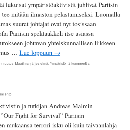
ä lukuisat ympäristöaktivistit juhlivat Pariisin
i tee mitään ilmaston pelastamiseksi. Luomalla
mas suuret johtajat ovat nyt tosissaan
fia Pariisin spektaakkeli itse asiassa
utokseen johtavan yhteiskunnallisen liikkeen
pimus …
Lue loppuun
→
onmuutos
,
Maailmanjärjestelmä
,
Ympäristö
|
2 kommenttia
mmilehto
aktivistin ja tutkijan Andreas Malmin
 ”Our Fight for Survival” Pariisin
n mukaansa terrori-isku oli kuin taivaanlahja