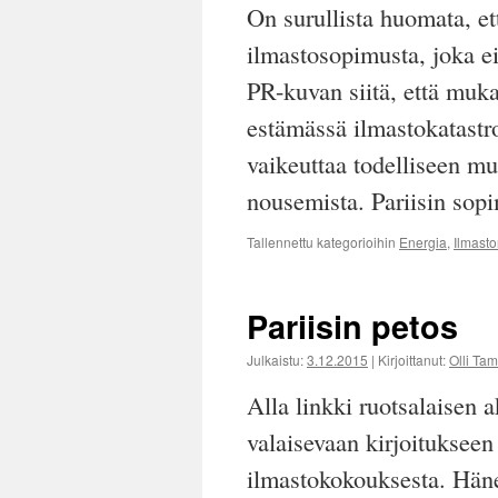
On surullista huomata, ett
ilmastosopimusta, joka e
PR-kuvan siitä, että muka
estämässä ilmastokatastro
vaikeuttaa todelliseen mu
nousemista. Pariisin so
Tallennettu kategorioihin
Energia
,
Ilmast
Pariisin petos
Julkaistu:
3.12.2015
|
Kirjoittanut:
Olli Ta
Alla linkki ruotsalaisen 
valaisevaan kirjoitukseen
ilmastokokouksesta. Häne