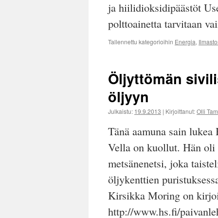
ja hiilidioksidipäästöt U
polttoainetta tarvitaan v
Tallennettu kategorioihin
Energia
,
Ilmast
Öljyttömän sivil
öljyyn
Julkaistu:
19.9.2013
|
Kirjoittanut:
Olli Ta
Tänä aamuna sain lukea H
Vella on kuollut. Hän ol
metsänenetsi, joka taistel
öljykenttien puristuksess
Kirsikka Moring on kirjo
http://www.hs.fi/paivanl