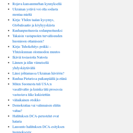
Rojava kansanmurhan kynnyksellä
Ukrainan ystävä voi olla sodasta
montaa mieltä
Kirja: Yhden taalan kysymys,
Globalisaatio ja köyhyyskiista
Rauhanpuolueesta sodanpuolueeksi
Takaisin vastapuolen turvallisuuden
huomioon ottamiseen?
Kirja: Tuhokehitys poikki –
Yhteiskunnan olomuodon muutos
Ikäviä tosiasioita Natosta
Lännen ja idän viimeisellä
yhdyskäytävällä
Länsi johtamassa Ukrainan häviöön?
Rauhaa Pietarissa paikanpäällä ja etänä
Miten Suomesta tuli USA:n
vasallivaltio ja kuinka tätä prosessia
vastustava liike kukistettiin
väliaikainen otsikko
Demokratiaa vai valinnaisen eliitin
valtaa?
Hallituksen DCA-perustelut ovat
hataria
Lausunto hallituksen DCA-esityksen
luonnoksesta: