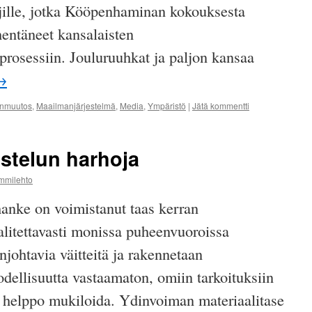
äjille, jotka Kööpenhaminan kokouksesta
hentäneet kansalaisten
prosessiin. Jouluruuhkat ja paljon kansaa
→
onmuutos
,
Maailmanjärjestelmä
,
Media
,
Ympäristö
|
Jätä kommentti
stelun harhoja
ammilehto
nke on voimistanut taas kerran
litettavasti monissa puheenvuoroissa
njohtavia väitteitä ja rakennetaan
odellisuutta vastaamaton, omiin tarkoituksiin
n helppo mukiloida. Ydinvoiman materiaalitase