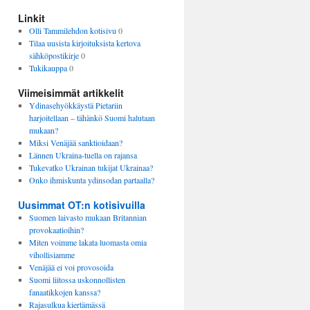
Linkit
Olli Tammilehdon kotisivu
0
Tilaa uusista kirjoituksista kertova
sähköpostikirje
0
Tukikauppa
0
Viimeisimmät artikkelit
Ydinasehyökkäystä Pietariin
harjoitellaan – tähänkö Suomi halutaan
mukaan?
Miksi Venäjää sanktioidaan?
Lännen Ukraina-tuella on rajansa
Tukevatko Ukrainan tukijat Ukrainaa?
Onko ihmiskunta ydinsodan partaalla?
Uusimmat OT:n kotisivuilla
Suomen laivasto mukaan Britannian
provokaatioihin?
Miten voimme lakata luomasta omia
vihollisiamme
Venäjää ei voi provosoida
Suomi liitossa uskonnollisten
fanaatikkojen kanssa?
Rajasulkua kiertämässä