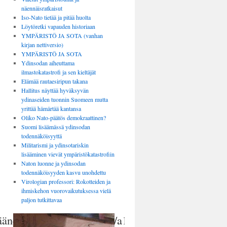
näennäisratkaisut
Iso-Nato tietää ja pitää huolta
Löytöretki vapauden historiaan
YMPÄRISTÖ JA SOTA (vanhan
kirjan nettiversio)
YMPÄRISTÖ JA SOTA
Ydinsodan aiheuttama
ilmastokatastrofi ja sen kieltäjät
Elämää rautaesiripun takana
Hallitus näyttää hyväksyvän
ydinaseiden tuonnin Suomeen mutta
yrittää hämärtää kantansa
Oliko Nato-päätös demokraattinen?
Suomi lisäämässä ydinsodan
todennäköisyyttä
Militarismi ja ydinsotariskin
lisääminen vievät ympäristökatastrofiin
Naton luonne ja ydinsodan
todennäköisyyden kasvu unohdettu
Virologian professori: Rokotteiden ja
ihmiskehon vuorovaikutuksessa vielä
paljon tutkittavaa
oi+äänen+Siperian+kansoille/a1379523139875