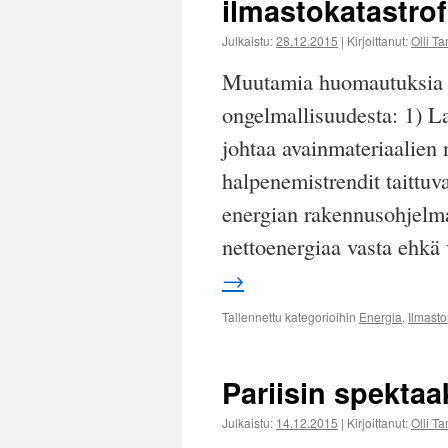
ilmastokatastrof
Julkaistu:
28.12.2015
|
Kirjoittanut:
Olli T
Muutamia huomautuksia il
ongelmallisuudesta: 1) L
johtaa avainmateriaalien 
halpenemistrendit taittuv
energian rakennusohjelma 
nettoenergiaa vasta ehk
→
Tallennettu kategorioihin
Energia
,
Ilmast
Pariisin spektaa
Julkaistu:
14.12.2015
|
Kirjoittanut:
Olli T