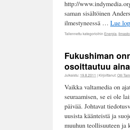
http://www.indymedia.or
saman sisältöinen Anders
ilmestyneessä …
Lue lo
Tallennettu kategorioihin
Energia
,
Ilmast
Fukushiman onn
osoittautuu ain
Julkaistu:
19.8.2011
|
Kirjoittanut:
Olli Ta
Vaikka valtamedia on aja
seuraamisen, se ei ole lai
päivää. Johtavat tiedotus
uusista käänteistä ja suo
muuhun teollisuuteen ja k