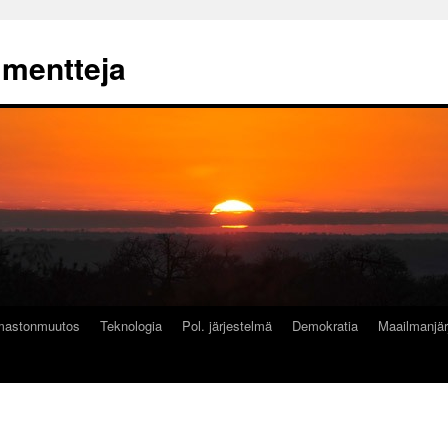
mmentteja
lmastonmuutos
Teknologia
Pol. järjestelmä
Demokratia
Maailmanjär