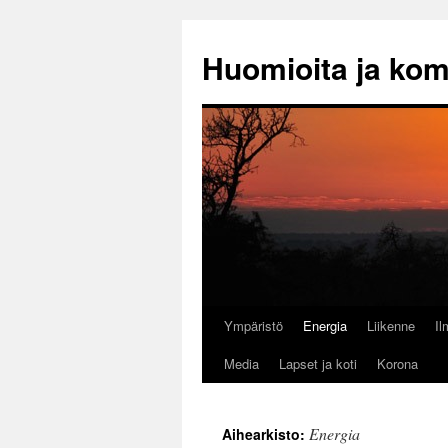
Huomioita ja ko
Ympäristö
Energia
Liikenne
I
Siirry
Media
Lapset ja koti
Korona
sisältöön
Energia
Aihearkisto: