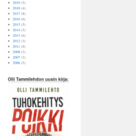
2019
(5)
2018
(4)
2017
(8)
2016
(6)
2015
(5)
2014
(5)
2013
(6)
2012
(3)
2011
(6)
2008
(3)
2007
(3)
2006
(5)
Olli Tammilehdon uusin kirja: