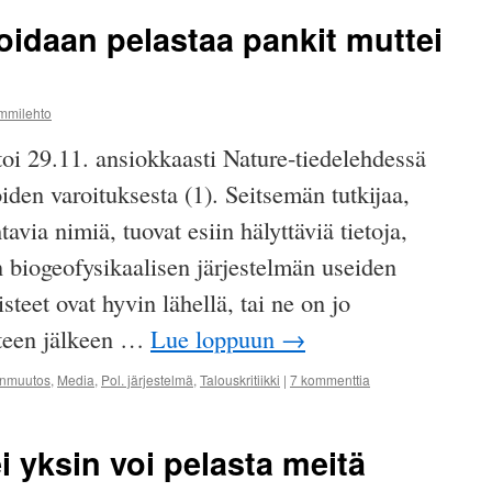
oidaan pelastaa pankit muttei
ammilehto
oi 29.11. ansiokkaasti Nature-tiedelehdessä
oiden varoituksesta (1). Seitsemän tutkijaa,
tavia nimiä, tuovat esiin hälyttäviä tietoja,
biogeofysikaalisen järjestelmän useiden
teet ovat hyvin lähellä, tai ne on jo
steen jälkeen …
Lue loppuun
→
onmuutos
,
Media
,
Pol. järjestelmä
,
Talouskritiikki
|
7 kommenttia
ei yksin voi pelasta meitä