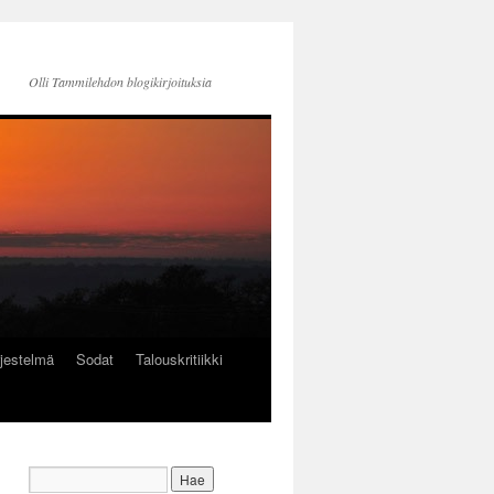
Olli Tammilehdon blogikirjoituksia
jestelmä
Sodat
Talouskritiikki