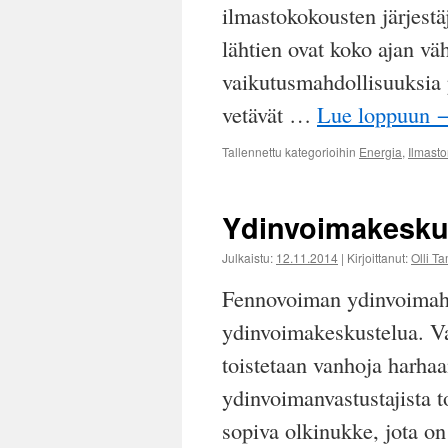
ilmastokokousten järjest
lähtien ovat koko ajan vä
vaikutusmahdollisuuksia 
vetävät …
Lue loppuun
Tallennettu kategorioihin
Energia
,
Ilmast
Ydinvoimakesku
Julkaistu:
12.11.2014
|
Kirjoittanut:
Olli T
Fennovoiman ydinvoimaha
ydinvoimakeskustelua. Va
toistetaan vanhoja harhaa
ydinvoimanvastustajista t
sopiva olkinukke, jota o