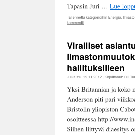
Tapasin Juri …
Lue lop
Tallennettu kategorioihin
Energia
,
Ilmast
kommentti
Viralliset asiant
ilmastonmuutok
hallituksilleen
Julkaistu:
19.11.2012
|
Kirjoittanut:
Olli T
Yksi Britannian ja koko m
Anderson piti pari viikko
Bristolin yliopiston Cabo
osoitteessa http://www.
Siihen liittyvä diaesitys o