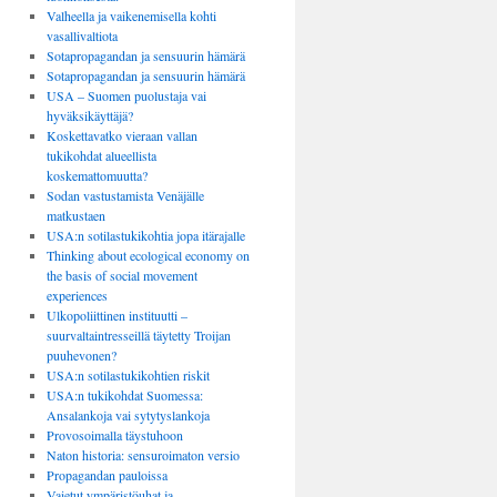
Valheella ja vaikenemisella kohti
vasallivaltiota
Sotapropagandan ja sensuurin hämärä
Sotapropagandan ja sensuurin hämärä
USA – Suomen puolustaja vai
hyväksikäyttäjä?
Koskettavatko vieraan vallan
tukikohdat alueellista
koskemattomuutta?
Sodan vastustamista Venäjälle
matkustaen
USA:n sotilastukikohtia jopa itärajalle
Thinking about ecological economy on
the basis of social movement
experiences
Ulkopoliittinen instituutti –
suurvaltaintresseillä täytetty Troijan
puuhevonen?
USA:n sotilastukikohtien riskit
USA:n tukikohdat Suomessa:
Ansalankoja vai sytytyslankoja
Provosoimalla täystuhoon
Naton historia: sensuroimaton versio
Propagandan pauloissa
Vaietut ympäristöuhat ja