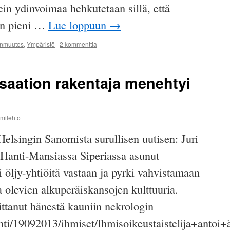
sein ydinvoimaa hehkutetaan sillä, että
ain pieni …
Lue loppuun
→
onmuutos
,
Ympäristö
|
2 kommenttia
isaation rakentaja menehtyi
mmilehto
elsingin Sanomista surullisen uutisen: Juri
i Hanti-Mansiassa Siperiassa asunut
i öljy-yhtiöitä vastaan ja pyrki vahvistamaan
a olevien alkuperäiskansojen kulttuuria.
ittanut hänestä kauniin nekrologin
ehti/19092013/ihmiset/Ihmisoikeustaistelija+ant