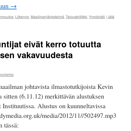
puun
→
onmuutos
,
Liikenne
,
Maailmanjärjestelmä
,
Talouskritiikki
,
Ympäristö
|
Jätä
untijat eivät kerro totuutta
sen vakavuudesta
ammilehto
aailman johtavista ilmastotutkijoista Kevin
a sitten (6.11.12) merkittävän alustuksen
t Instituutissa. Alustus on kuunneltavissa
indymedia.org.uk/media/2012/11//502497.mp3
n tässä: