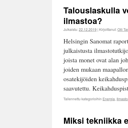
Talouslaskulla v
ilmastoa?
Julkaistu:
22.12.2019
|
Kirjoittanut:
Olli T
Helsingin Sanomat raport
julkaistusta ilmastotutkij
joista monet ovat alan joh
joiden mukaan maapallon 
osatekijöiden keikahduspis
saavutettu. Keikahduspi
Tallennettu kategorioihin
Energia
,
Ilmast
Miksi tekniikka 