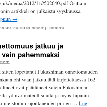
g.uk/media/2012/11//502640.pdf Osittain
onin artikkeli on julkaistu syyskuussa
ppuun
→
onmuutos
,
Talouskritiikki
,
Ympäristö
|
2 kommenttia
ettomuus jatkuu ja
a vain pahemmaksi
mmilehto
t sitten lopettanut Fukushiman onnettomuuden
nkaan ohi vaan jatkuu tätä kirjoitettaessa 162.
välineet ovat päättäneet vaieta Fukushiman
jella ydinvoimateollisuutta ja myös Japanin
iinteistöihin sijoittaneiden piirien …
Lue