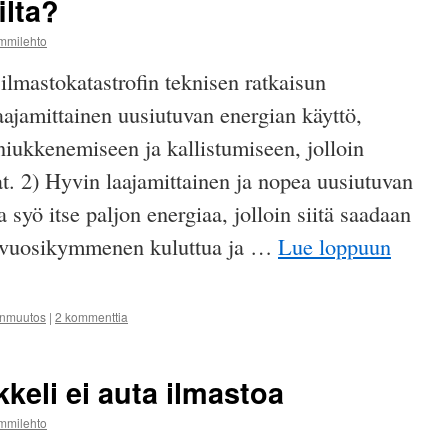
ilta?
ammilehto
mastokatastrofin teknisen ratkaisun
aajamittainen uusiutuvan energian käyttö,
niukkenemiseen ja kallistumiseen, jolloin
at. 2) Hyvin laajamittainen ja nopea uusiutuvan
syö itse paljon energiaa, jolloin siitä saadaan
ä vuosikymmenen kuluttua ja …
Lue loppuun
onmuutos
|
2 kommenttia
kkeli ei auta ilmastoa
ammilehto