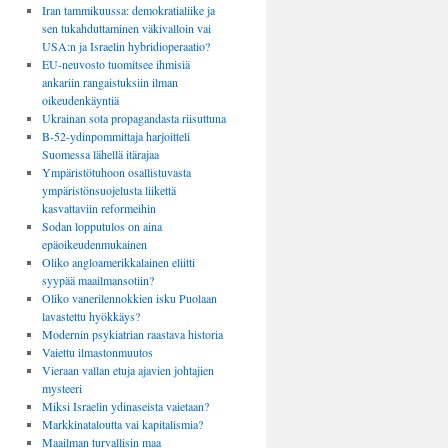
Iran tammikuussa: demokratialiike ja
sen tukahduttaminen väkivalloin vai
USA:n ja Israelin hybridioperaatio?
EU-neuvosto tuomitsee ihmisiä
ankariin rangaistuksiin ilman
oikeudenkäyntiä
Ukrainan sota propagandasta riisuttuna
B-52-ydinpommittaja harjoitteli
Suomessa lähellä itärajaa
Ympäristötuhoon osallistuvasta
ympäristönsuojelusta liikettä
kasvattaviin reformeihin
Sodan lopputulos on aina
epäoikeudenmukainen
Oliko angloamerikkalainen eliitti
syypää maailmansotiin?
Oliko vanerilennokkien isku Puolaan
lavastettu hyökkäys?
Modernin psykiatrian raastava historia
Vaiettu ilmastonmuutos
Vieraan vallan etuja ajavien johtajien
mysteeri
Miksi Israelin ydinaseista vaietaan?
Markkinataloutta vai kapitalismia?
Maailman turvallisin maa