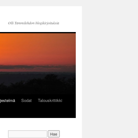
Olli Tammilehdon blogikirjoituksia
jestelmä
Sodat
Talouskritiikki