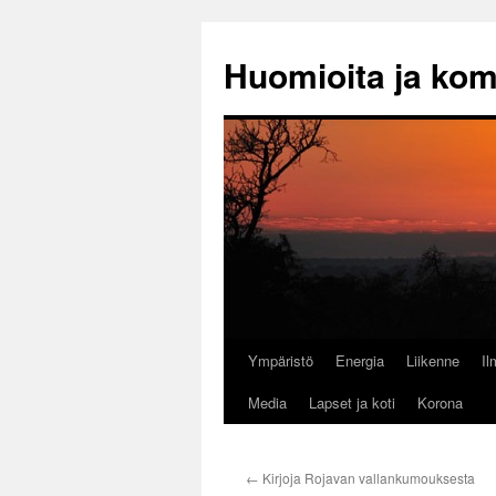
Huomioita ja ko
Ympäristö
Energia
Liikenne
I
Siirry
Media
Lapset ja koti
Korona
sisältöön
←
Kirjoja Rojavan vallankumouksesta