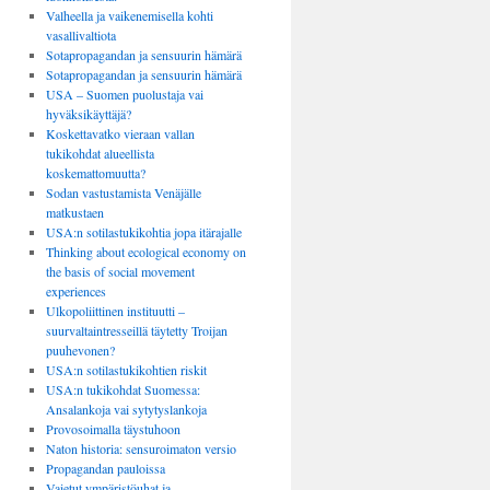
Valheella ja vaikenemisella kohti
vasallivaltiota
Sotapropagandan ja sensuurin hämärä
Sotapropagandan ja sensuurin hämärä
USA – Suomen puolustaja vai
hyväksikäyttäjä?
Koskettavatko vieraan vallan
tukikohdat alueellista
koskemattomuutta?
Sodan vastustamista Venäjälle
matkustaen
USA:n sotilastukikohtia jopa itärajalle
Thinking about ecological economy on
the basis of social movement
experiences
Ulkopoliittinen instituutti –
suurvaltaintresseillä täytetty Troijan
puuhevonen?
USA:n sotilastukikohtien riskit
USA:n tukikohdat Suomessa:
Ansalankoja vai sytytyslankoja
Provosoimalla täystuhoon
Naton historia: sensuroimaton versio
Propagandan pauloissa
Vaietut ympäristöuhat ja