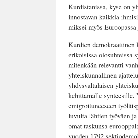
Kurdistanissa, kyse on yh
innostavan kaikkia ihmisiä
miksei myös Euroopassa 
Kurdien demokraattinen k
erikoisissa olosuhteissa s
mitenkään relevantti vanh
yhteiskunnallinen ajattel
yhdysvaltalaisen yhteisk
kehittämälle synteesille.
emigroituneeseen työläis
luvulta lähtien työväen j
omat taskunsa eurooppala
vuoden 1792 sektiodemo