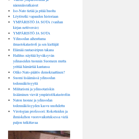
näennäisratkaisut
Iso-Nato tietää ja pitää huolta
Löytöretki vapauden historiaan
YMPÄRISTÖ JA SOTA (vanhan
kirjan nettiversio)
YMPÄRISTÖ JA SOTA
Ydinsodan aiheuttama
ilmastokatastrofi ja sen kieltäjät
Elämää rautaesiripun takana
Hallitus näyttää hyväksyvän
ydinaseiden tuonnin Suomeen mutta
yrittää hämärtää kantansa
Oliko Nato-päätös demokraattinen?
Suomi lisäämässä ydinsodan
todennäköisyyttä
Militarismi ja ydinsotariskin
lisääminen vievät ympäristökatastrofiin
Naton luonne ja ydinsodan
todennäköisyyden kasvu unohdettu
Virologian professori: Rokotteiden ja
ihmiskehon vuorovaikutuksessa vielä
paljon tutkittavaa