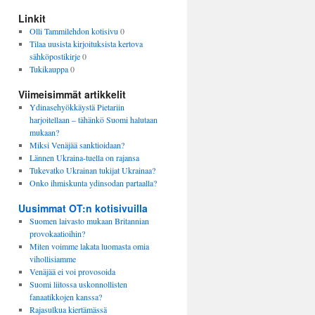
Linkit
Olli Tammilehdon kotisivu
0
Tilaa uusista kirjoituksista kertova
sähköpostikirje
0
Tukikauppa
0
Viimeisimmät artikkelit
Ydinasehyökkäystä Pietariin
harjoitellaan – tähänkö Suomi halutaan
mukaan?
Miksi Venäjää sanktioidaan?
Lännen Ukraina-tuella on rajansa
Tukevatko Ukrainan tukijat Ukrainaa?
Onko ihmiskunta ydinsodan partaalla?
Uusimmat OT:n kotisivuilla
Suomen laivasto mukaan Britannian
provokaatioihin?
Miten voimme lakata luomasta omia
vihollisiamme
Venäjää ei voi provosoida
Suomi liitossa uskonnollisten
fanaatikkojen kanssa?
Rajasulkua kiertämässä