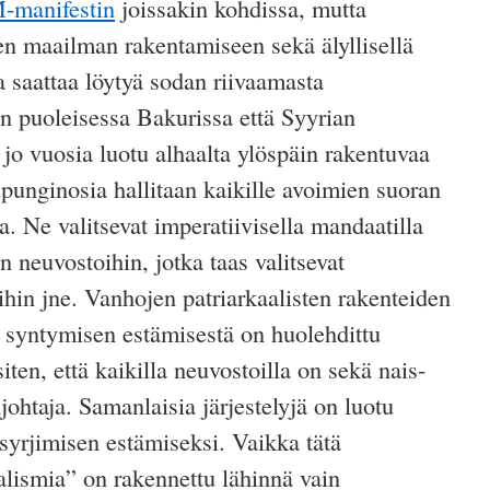
-manifestin
joissakin kohdissa, mutta
sen maailman rakentamiseen sekä älyllisellä
la saattaa löytyä sodan riivaamasta
n puoleisessa Bakurissa että Syyrian
jo vuosia luotu alhaalta ylöspäin rakentuvaa
punginosia hallitaan kaikille avoimien suoran
a. Ne valitsevat imperatiivisella mandaatilla
 neuvostoihin, jotka taas valitsevat
hin jne. Vanhojen patriarkaalisten rakenteiden
 syntymisen estämisestä on huolehdittu
siten, että kaikilla neuvostoilla on sekä nais-
ohtaja. Samanlaisia järjestelyjä on luotu
 syrjimisen estämiseksi. Vaikka tätä
alismia” on rakennettu lähinnä vain