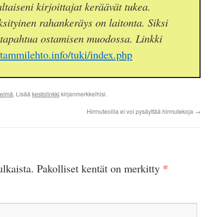
taiseni kirjoittajat keräävät tukea.
sityinen rahankeräys on laitonta. Siksi
 tapahtua ostamisen muodossa. Linkki
//tammilehto.info/tuki/index.php
telmä
. Lisää
kestolinkki
kirjanmerkkeihisi.
Hirmuteoilla ei voi pysäyttää hirmutekoja
→
*
ulkaista.
Pakolliset kentät on merkitty