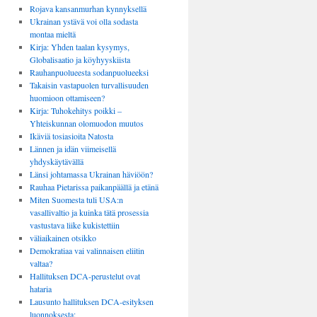
Rojava kansanmurhan kynnyksellä
Ukrainan ystävä voi olla sodasta
montaa mieltä
Kirja: Yhden taalan kysymys,
Globalisaatio ja köyhyyskiista
Rauhanpuolueesta sodanpuolueeksi
Takaisin vastapuolen turvallisuuden
huomioon ottamiseen?
Kirja: Tuhokehitys poikki –
Yhteiskunnan olomuodon muutos
Ikäviä tosiasioita Natosta
Lännen ja idän viimeisellä
yhdyskäytävällä
Länsi johtamassa Ukrainan häviöön?
Rauhaa Pietarissa paikanpäällä ja etänä
Miten Suomesta tuli USA:n
vasallivaltio ja kuinka tätä prosessia
vastustava liike kukistettiin
väliaikainen otsikko
Demokratiaa vai valinnaisen eliitin
valtaa?
Hallituksen DCA-perustelut ovat
hataria
Lausunto hallituksen DCA-esityksen
luonnoksesta: