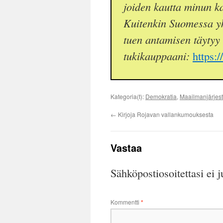
joiden kautta minun kal
Kuitenkin Suomessa yk
tuen antamisen täytyy
tukikauppaani:
https:
Kategoria(t):
Demokratia
,
Maailmanjärjes
←
Kirjoja Rojavan vallankumouksesta
Vastaa
Sähköpostiosoitettasi ei j
Kommentti
*