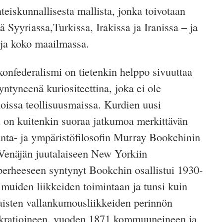
teiskunnallisesta mallista, jonka toivotaan
 Syyriassa,Turkissa, Irakissa ja Iranissa – ja
ja koko maailmassa.
onfederalismi on tietenkin helppo sivuuttaa
yntyneenä kuriositeettina, joka ei ole
oissa teollisuusmaissa. Kurdien uusi
u on kuitenkin suoraa jatkumoa merkittävän
unta- ja ympäristöfilosofin Murray Bookchinin
 Venäjän juutalaiseen New Yorkiin
perheeseen syntynyt Bookchin osallistui 1930-
a muiden liikkeiden toimintaan ja tunsi kuin
isten vallankumousliikkeiden perinnön
kratioineen, vuoden 1871 kommuuneineen ja