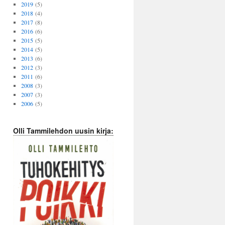
2019
(5)
2018
(4)
2017
(8)
2016
(6)
2015
(5)
2014
(5)
2013
(6)
2012
(3)
2011
(6)
2008
(3)
2007
(3)
2006
(5)
Olli Tammilehdon uusin kirja: