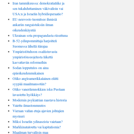
Iran tammikuussa: demokratialiike ja
sen tukahduttaminen väkivalloin vai
USA:n ja Israelin hybridioperaatio?
EU-neuvosto tuomitsee ihmisiä
ankariin rangaistuksiin ilman
oikeudenkäyntiä
Ukrainan sota propagandasta riisuttuna
B-52-ydinpommittaja harjoitteli
Suomessa lähellä itärajaa
Ympäristötuhoon osallistuvasta
ympäristönsuojelusta liikettä
kasvattaviin reformeihin
Sodan lopputulos on aina
epäoikeudenmukainen
Oliko angloamerikkalainen eliitti
syypää maailmansotiin?
Oliko vanerilennokkien isku Puolaan
lavastettu hyökkäys?
Modernin psykiatrian raastava historia
Vaiettu ilmastonmuutos
Vieraan vallan etuja ajavien johtajien
mysteeri
Miksi Israelin ydinaseista vaietaan?
Markkinataloutta vai kapitalismia?
Maailman turvallisin maa