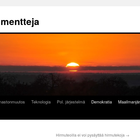
mmentteja
lmastonmuutos
Teknologia
Pol. järjestelmä
Demokratia
Maailmanjär
Hirmuteoilla ei voi pysäyttää hirmutekoja
→