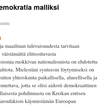
emokratia malliksi
mmilehto
a maailman tulevaisuudesta tarvitaan
 väistämättä elitisoituvasta
asismia ruokkivan nationalismista on ehdotettu
altiota. Mielestäni synteesin löytymiseksi on
miten yhteiskunta paikallisella, alueellisella ja
ennettava, jotta se olisi aidosti demokraattinen
tällaisesta pohdinnasta on Kreikan entisen
Varoufakisin käynnistämän Euroopan