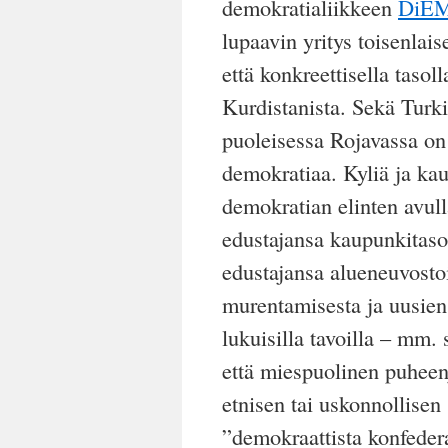
demokratialiikkeen
DiEM
lupaavin yritys toisenlai
että konkreettisella tasol
Kurdistanista. Sekä Turki
puoleisessa Rojavassa on 
demokratiaa. Kyliä ja kau
demokratian elinten avull
edustajansa kaupunkitason
edustajansa alueneuvostoi
murentamisesta ja uusien
lukuisilla tavoilla – mm. 
että miespuolinen puheenj
etnisen tai uskonnollisen
”demokraattista konfeder