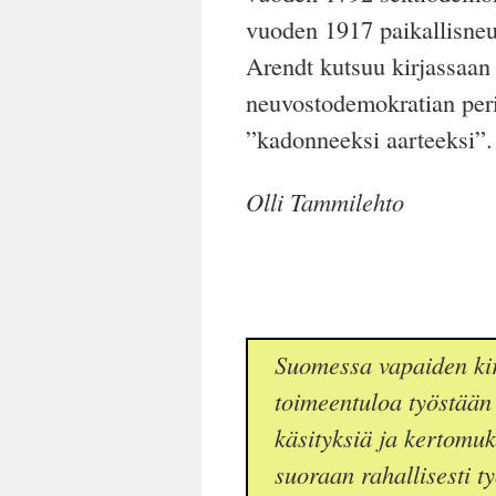
vuoden 1917 paikallisne
Arendt kutsuu kirjassaan
neuvostodemokratian per
”kadonneeksi aarteeksi”.
Olli Tammilehto
Suomessa vapaiden kir
toimeentuloa työstään 
käsityksiä ja kertomuksi
suoraan rahallisesti t