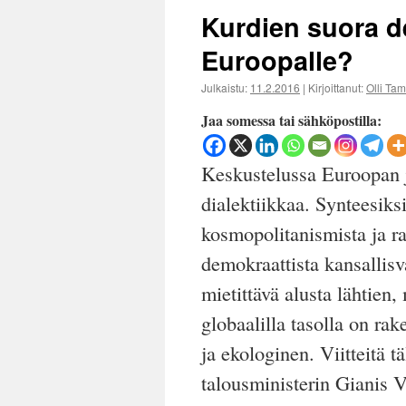
Kurdien suora d
Euroopalle?
Julkaistu:
11.2.2016
|
Kirjoittanut:
Olli Ta
Jaa somessa tai sähköpostilla:
Keskustelussa Euroopan j
dialektiikkaa. Synteesiksi
kosmopolitanismista ja r
demokraattista kansallisv
mietittävä alusta lähtien, 
globaalilla tasolla on rak
ja ekologinen. Viitteitä 
talousministerin Gianis 