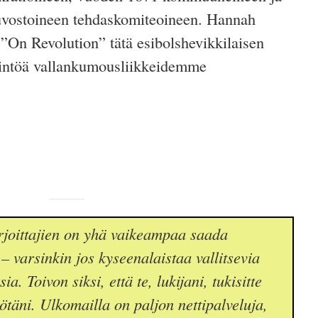
uvostoineen tehdaskomiteoineen. Hannah
 ”On Revolution” tätä esibolshevikkilaisen
intöä vallankumousliikkeidemme
joittajien on yhä vaikeampaa saada
– varsinkin jos kyseenalaistaa vallitsevia
a. Toivon siksi, että te, lukijani, tukisitte
yötäni. Ulkomailla on paljon nettipalveluja,