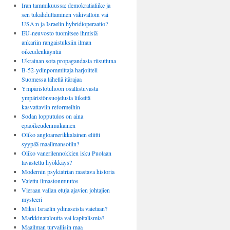
Iran tammikuussa: demokratialiike ja
sen tukahduttaminen väkivalloin vai
USA:n ja Israelin hybridioperaatio?
EU-neuvosto tuomitsee ihmisiä
ankariin rangaistuksiin ilman
oikeudenkäyntiä
Ukrainan sota propagandasta riisuttuna
B-52-ydinpommittaja harjoitteli
Suomessa lähellä itärajaa
Ympäristötuhoon osallistuvasta
ympäristönsuojelusta liikettä
kasvattaviin reformeihin
Sodan lopputulos on aina
epäoikeudenmukainen
Oliko angloamerikkalainen eliitti
syypää maailmansotiin?
Oliko vanerilennokkien isku Puolaan
lavastettu hyökkäys?
Modernin psykiatrian raastava historia
Vaiettu ilmastonmuutos
Vieraan vallan etuja ajavien johtajien
mysteeri
Miksi Israelin ydinaseista vaietaan?
Markkinataloutta vai kapitalismia?
Maailman turvallisin maa