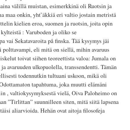
 aina välillä muistan, esimerkkinä oli Ruotsin ja
a maa onkin, yht’äkkiä eri valtio jostain metristä
elin kielien eroa, suomen ja ruotsin, joita opin
ylteistä : Varuboden ja oliko se
a vai Sekatavaroita på finska. Tää kysymys jäi
 polttavampi, eli mitä on siellä, mihin avaruus
skelut toivat siihen teoreettista valoa: Jumala on
 ja avaruuden ulkopuolella, transsendentti. Tämän
llisesti todennutkin tultuani uskoon, mikä oli
 Odottamaton tapahtuma, joka muutti elämäni
Niin , valtiokysymyksestä vielä, Oiva Paloheimo on
aan ”Tirlittan” suunnilleen siten, mitä siitä lapsena
itäisi aliarvioida. Hehän ovat aitoja filosofeja