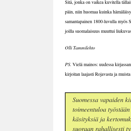
Sitä, jonka on vaikea kuvitella täl
päin, niin huomaa kuinka
hämäläis
samantapainen 1800-luvulla myös S
joilla
suomalaisuus
muuttui liukuva
Olli Tammilehto
PS.
Vielä mainos: uudessa kirjassan
kirjoitan laajasti Rojavasta ja muis
Suomessa vapaiden kir
toimeentuloa työstään 
käsityksiä ja kertomuksi
suoraan rahallisesti t