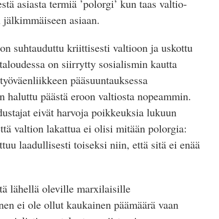
stä asiasta termiä ’polorgi’ kun taas valtio-
in jälkimmäiseen asiaan.
on suhtauduttu kriittisesti valtioon ja uskottu
taloudessa on siirrytty sosialismin kautta
työväenliikkeen pääsuuntauksessa
an haluttu päästä eroon valtiosta nopeammin.
stajat eivät harvoja poikkeuksia lukuun
ttä valtion lakattua ei olisi mitään polorgia:
tuu laadullisesti toiseksi niin, että sitä ei enää
ä lähellä oleville marxilaisille
inen ei ole ollut kaukainen päämäärä vaan