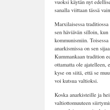
vuoksi käytän nyt edellise
sanalla viittaan tässä va
Marxilaisessa traditiossa 
sen häviävän silloin, kun 
kommunismiin. Toisessa 
anarkismissa on sen sija
Kummankaan tradition edu
ottamatta ole ajatelleen, e
kyse on siitä, että se muut
voi kutsua valtioksi.
Koska anarkisteille ja heit
valtiottomuuteen siirtym