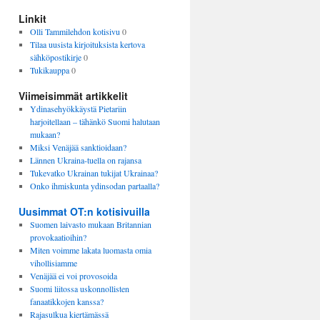
Linkit
Olli Tammilehdon kotisivu
0
Tilaa uusista kirjoituksista kertova
sähköpostikirje
0
Tukikauppa
0
Viimeisimmät artikkelit
Ydinasehyökkäystä Pietariin
harjoitellaan – tähänkö Suomi halutaan
mukaan?
Miksi Venäjää sanktioidaan?
Lännen Ukraina-tuella on rajansa
Tukevatko Ukrainan tukijat Ukrainaa?
Onko ihmiskunta ydinsodan partaalla?
Uusimmat OT:n kotisivuilla
Suomen laivasto mukaan Britannian
provokaatioihin?
Miten voimme lakata luomasta omia
vihollisiamme
Venäjää ei voi provosoida
Suomi liitossa uskonnollisten
fanaatikkojen kanssa?
Rajasulkua kiertämässä