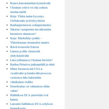
Rojava kansanmurhan kynnyksellä
Ukrainan ystävä voi olla sodasta
montaa mieltä
Kirja: Yhden taalan kysymys,
Globalisaatio ja köyhyyskiista
Rauhanpuolueesta sodanpuolueeksi
Takaisin vastapuolen turvallisuuden
huomioon ottamiseen?
Kirja: Tuhokehitys poikki –
Yhteiskunnan olomuodon muutos
Ikäviä tosiasioita Natosta
Lännen ja idän viimeisellä
yhdyskäytävällä
Länsi johtamassa Ukrainan häviöön?
Rauhaa Pietarissa paikanpäällä ja etänä
Miten Suomesta tuli USA:n
vasallivaltio ja kuinka tätä prosessia
vastustava liike kukistettiin
väliaikainen otsikko
Demokratiaa vai valinnaisen eliitin
valtaa?
Hallituksen DCA-perustelut ovat
hataria
Lausunto hallituksen DCA-esityksen
luonnoksesta: