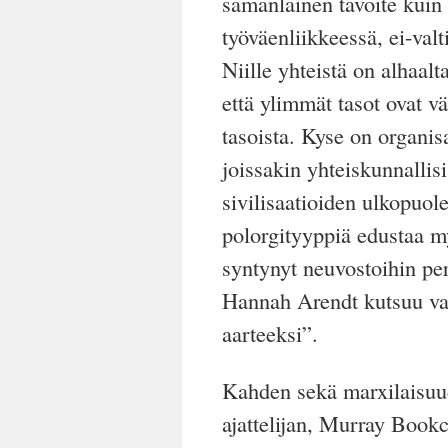
samanlainen tavoite kuin 
työväenliikkeessä, ei-valt
Niille yhteistä on alhaal
että ylimmät tasot ovat vä
tasoista. Kyse on organis
joissakin yhteiskunnallis
sivilisaatioiden ulkopuol
polorgityyppiä edustaa m
syntynyt neuvostoihin per
Hannah Arendt kutsuu v
aarteeksi”.
Kahden sekä marxilaisuu
ajattelijan, Murray Book