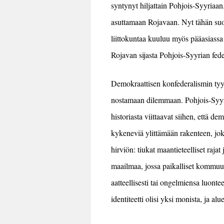
syntynyt hiljattain Pohjois-Syyriaan
asuttamaan Rojavaan.
Nyt tähän
su
liittokuntaa kuuluu myös pääasiassa 
Rojavan sijasta Pohjois-Syyrian fede
Demokraattisen k
onfederalismin tyy
nostamaan dilemmaan.
Pohjois-Syy
historiasta viittaavat siihen, että d
kykeneviä ylittämään
rakenteen, jo
hirviön: tiukat maantieteelliset raja
maailmaa, jossa paikalliset kommuuni
aatteellisesti tai ongelmien
sa
luontee
identiteetti olisi yksi monista, ja alu