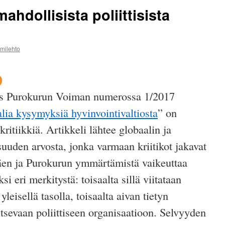
mahdollisista poliittisista
mmilehto
us Purokurun Voiman numerossa 1/2017
lia kysymyksiä hyvinvointivaltiosta
” on
ritiikkiä. Artikkeli lähtee globaalin ja
suuden arvosta, jonka varmaan kriitikot jakavat
en ja Purokurun ymmärtämistä vaikeuttaa
si eri merkitystä: toisaalta sillä viitataan
yleisellä tasolla, toisaalta aivan tietyn
itsevaan poliittiseen organisaatioon. Selvyyden