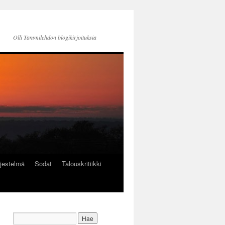
Olli Tammilehdon blogikirjoituksia
jestelmä
Sodat
Talouskritiikki