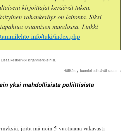
taiseni kirjoittajat keräävät tukea.
sityinen rahankeräys on laitonta. Siksi
 tapahtua ostamisen muodossa. Linkki
//tammilehto.info/tuki/index.php
. Lisää
kestolinkki
kirjanmerkkeihisi.
Hätiköidyt tuomiot edistävät sotaa
→
ain yksi mahdollisista poliittisista
symyksiä, joita mä noin 5-vuotiaana vakavasti