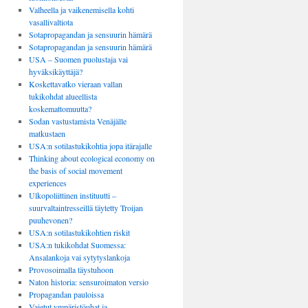
Valheella ja vaikenemisella kohti
vasallivaltiota
Sotapropagandan ja sensuurin hämärä
Sotapropagandan ja sensuurin hämärä
USA – Suomen puolustaja vai
hyväksikäyttäjä?
Koskettavatko vieraan vallan
tukikohdat alueellista
koskemattomuutta?
Sodan vastustamista Venäjälle
matkustaen
USA:n sotilastukikohtia jopa itärajalle
Thinking about ecological economy on
the basis of social movement
experiences
Ulkopoliittinen instituutti –
suurvaltaintresseillä täytetty Troijan
puuhevonen?
USA:n sotilastukikohtien riskit
USA:n tukikohdat Suomessa:
Ansalankoja vai sytytyslankoja
Provosoimalla täystuhoon
Naton historia: sensuroimaton versio
Propagandan pauloissa
Vaietut ympäristöuhat ja