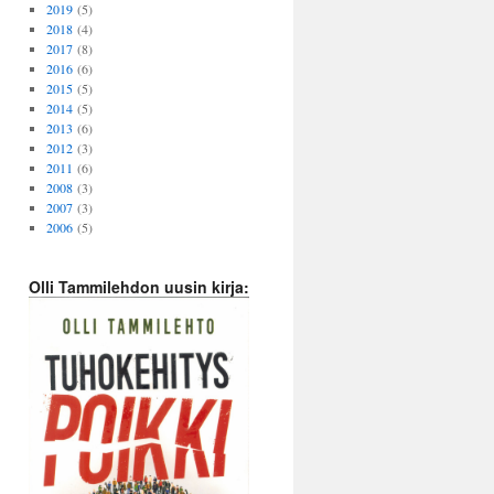
2019
(5)
2018
(4)
2017
(8)
2016
(6)
2015
(5)
2014
(5)
2013
(6)
2012
(3)
2011
(6)
2008
(3)
2007
(3)
2006
(5)
Olli Tammilehdon uusin kirja: