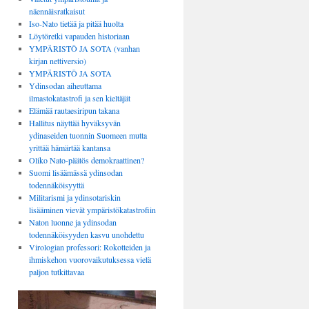
näennäisratkaisut
Iso-Nato tietää ja pitää huolta
Löytöretki vapauden historiaan
YMPÄRISTÖ JA SOTA (vanhan
kirjan nettiversio)
YMPÄRISTÖ JA SOTA
Ydinsodan aiheuttama
ilmastokatastrofi ja sen kieltäjät
Elämää rautaesiripun takana
Hallitus näyttää hyväksyvän
ydinaseiden tuonnin Suomeen mutta
yrittää hämärtää kantansa
Oliko Nato-päätös demokraattinen?
Suomi lisäämässä ydinsodan
todennäköisyyttä
Militarismi ja ydinsotariskin
lisääminen vievät ympäristökatastrofiin
Naton luonne ja ydinsodan
todennäköisyyden kasvu unohdettu
Virologian professori: Rokotteiden ja
ihmiskehon vuorovaikutuksessa vielä
paljon tutkittavaa