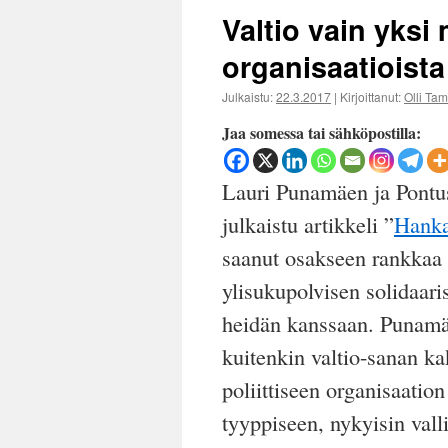
Valtio vain yksi 
organisaatioista
Julkaistu:
22.3.2017
|
Kirjoittanut:
Olli Ta
Jaa somessa tai sähköpostilla:
Lauri Punamäen ja Pont
julkaistu artikkeli ”
Hanka
saanut osakseen rankkaa k
ylisukupolvisen solidaari
heidän kanssaan. Punamä
kuitenkin valtio-sanan kak
poliittiseen organisaation 
tyyppiseen, nykyisin vall