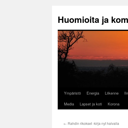
Huomioita ja ko
Ympäristö
Energia
Liikenne
I
Siirry
Media
Lapset ja koti
Korona
sisältöön
←
Rahdin rikokset -kirja nyt halvalla