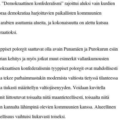
. ”
D
emokraattinen konfederalismi” rajoittui aluksi vain kurdien
oraa demokratiaa harjoittavien
paikallisten kommuunien
arabien asuttamia alueita, ja kokonaisuutta on alettu kutsua
raatioksi.
ppiset polorgit
saattavat olla avain Pun
a
mäen ja Purokurun
esiin
rian kehitys ja myös jotkut muut esimerkit vallankumousten
emokraattisen konfederalismin tyyppiset polorgit o
vat mahdollisesti
ka tekee
parhaimma
sta
kin moderni
sta valtiosta tietyssä tilanteessa
t ja tiukasti määritellyn valtiojäsenyyden. Voidaan kuvitella
t liitto
utuvat toisaalta niitä maantieteellisesti, toisaalta niitä
n kannalta lähimpinä olevien kommuunien kanssa. Alueellinen
eellisuus vaihtuisi liukuvasti toiseksi.