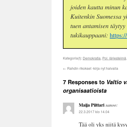
joiden kautta minun kal
Kuitenkin Suomessa yk
tuen antamisen täytyy
tukikauppaani:
https:
Kategoria(t):
Demokratia
,
Pol. järjestelmä
←
Rahdin rikokset -kirja nyt halvalla
7 Responses to
Valtio v
organisaatioista
Maija Piittari
sanoo:
22.3.2017 klo 14.04
Tää oli yks niitä ky