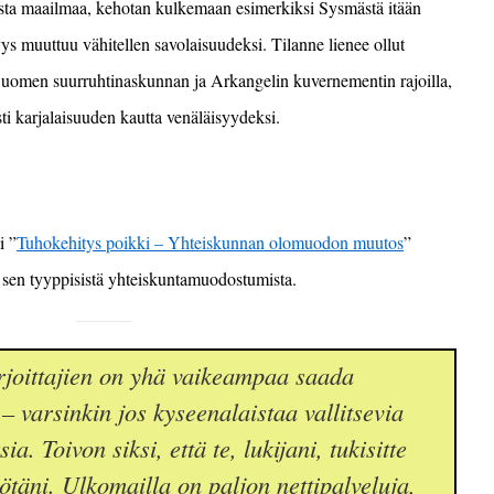
laista maailmaa, kehotan kulkemaan esimerkiksi Sysmäs
t
ä itään
yys
muuttuu vähitellen
savolaisuudeksi
.
Tilanne lienee ollut
uomen suurruhtinaskunnan ja Arkangelin kuvernementin rajoilla,
sti
karjalaisuuden
kautta
venäläisyydeksi
.
i ”
Tuhokehitys poikki – Yhteiskunnan olomuodon muutos
”
ta sen tyyppisistä yhteiskuntamuodostumista.
joittajien on yhä vaikeampaa saada
– varsinkin jos kyseenalaistaa vallitsevia
a. Toivon siksi, että te, lukijani, tukisitte
yötäni. Ulkomailla on paljon nettipalveluja,