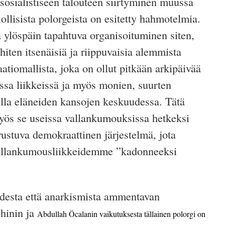
sosialistiseen talouteen siirtyminen muussa
iollisista polorgeista on esitetty hahmotelmia.
ta ylöspäin tapahtuva organisoituminen siten,
hiten itsenäisiä ja riippuvaisia alemmista
aatiomallista, joka on ollut pitkään arkipäivää
issa liikkeissä ja myös monien, suurten
ella eläneiden kansojen keskuudessa. Tätä
yös se useissa vallankumouksissa hetkeksi
ustuva demokraattinen järjestelmä, jota
allankumousliikkeidemme ”kadonneeksi
desta että anarkismista ammentavan
chinin ja
Abdullah Öcalan
in vaikutuksesta tällainen polorgi on