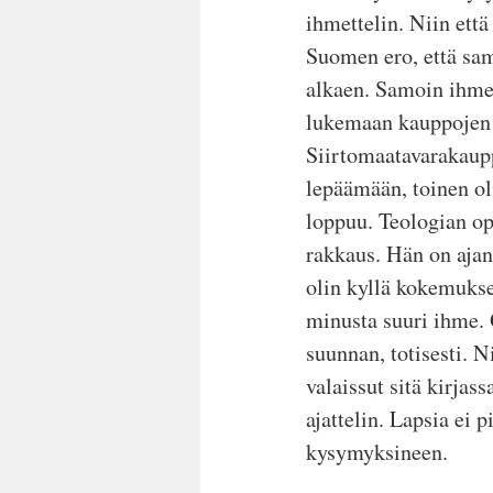
ihmettelin. Niin että
Suomen ero, että sam
alkaen. Samoin ihmett
lukemaan kauppojen k
Siirtomaatavarakaupp
lepäämään, toinen oli
loppuu. Teologian opi
rakkaus. Hän on ajan
olin kyllä kokemukse
minusta suuri ihme.
suunnan, totisesti. 
valaissut sitä kirjass
ajattelin. Lapsia ei p
kysymyksineen.