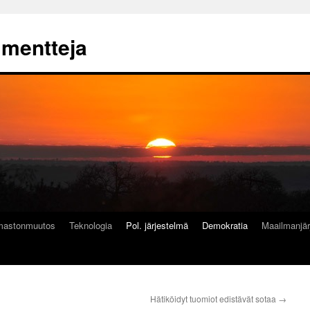
mmentteja
lmastonmuutos
Teknologia
Pol. järjestelmä
Demokratia
Maailmanjär
Hätiköidyt tuomiot edistävät sotaa
→