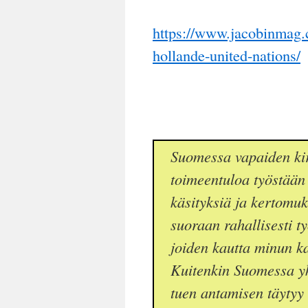
https://www.jacobinmag.
hollande-united-nations/
Suomessa vapaiden kir
toimeentuloa työstään 
käsityksiä ja kertomuksi
suoraan rahallisesti t
joiden kautta minun kal
Kuitenkin Suomessa yk
tuen antamisen täytyy