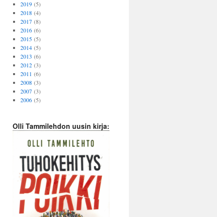
2019
(5)
2018
(4)
2017
(8)
2016
(6)
2015
(5)
2014
(5)
2013
(6)
2012
(3)
2011
(6)
2008
(3)
2007
(3)
2006
(5)
Olli Tammilehdon uusin kirja: