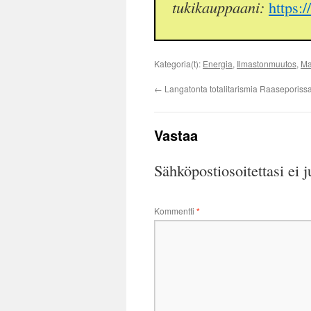
tukikauppaani:
https:
Kategoria(t):
Energia
,
Ilmastonmuutos
,
Ma
←
Langatonta totalitarismia Raaseporiss
Vastaa
Sähköpostiosoitettasi ei j
Kommentti
*