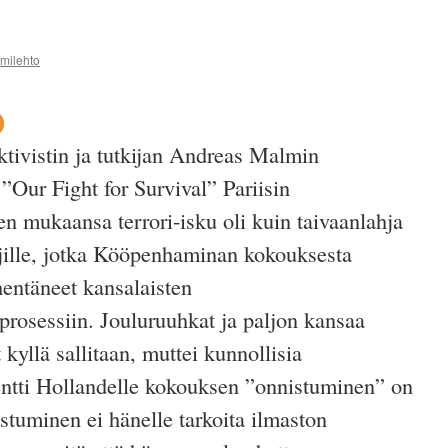
mmilehto
aktivistin ja tutkijan Andreas Malmin
 ”Our Fight for Survival” Pariisin
n mukaansa terrori-isku oli kuin taivaanlahja
äjille, jotka Kööpenhaminan kokouksesta
hentäneet kansalaisten
prosessiin. Jouluruuhkat ja paljon kansaa
kyllä sallitaan, muttei kunnollisia
entti Hollandelle kokouksen ”onnistuminen” on
stuminen ei hänelle tarkoita ilmaston