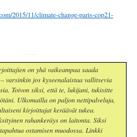
com/2015/11/climate-change-paris-cop21-
joittajien on yhä vaikeampaa saada
– varsinkin jos kyseenalaistaa vallitsevia
a. Toivon siksi, että te, lukijani, tukisitte
yötäni. Ulkomailla on paljon nettipalveluja,
taiseni kirjoittajat keräävät tukea.
sityinen rahankeräys on laitonta. Siksi
 tapahtua ostamisen muodossa. Linkki