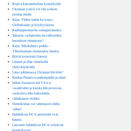
Rojava kansanmurhan kynnyksellä
Ukrainan ystävä voi olla sodasta
montaa mieltä
Kirja: Yhden taalan kysymys,
Globalisaatio ja köyhyyskiista
Rauhanpuolueesta sodanpuolueeksi
Takaisin vastapuolen turvallisuuden
huomioon ottamiseen?
Kirja: Tuhokehitys poikki –
Yhteiskunnan olomuodon muutos
Ikäviä tosiasioita Natosta
Lännen ja idän viimeisellä
yhdyskäytävällä
Länsi johtamassa Ukrainan häviöön?
Rauhaa Pietarissa paikanpäällä ja etänä
Miten Suomesta tuli USA:n
vasallivaltio ja kuinka tätä prosessia
vastustava liike kukistettiin
väliaikainen otsikko
Demokratiaa vai valinnaisen eliitin
valtaa?
Hallituksen DCA-perustelut ovat
hataria
Lausunto hallituksen DCA-esityksen
luonnoksesta: