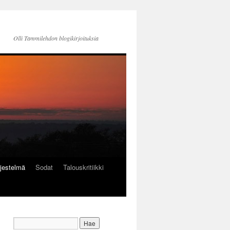
Olli Tammilehdon blogikirjoituksia
jestelmä
Sodat
Talouskritiikki