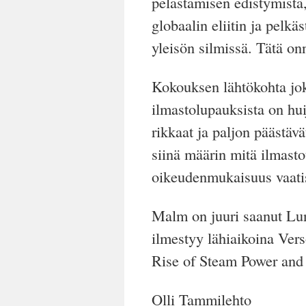
pelastamisen edistymistä,
globaalin eliitin ja pelk
yleisön silmissä. Tätä onn
Kokouksen lähtökohta jok
ilmastolupauksista on hui
rikkaat ja paljon päästä
siinä määrin mitä ilmasto
oikeudenmukaisuus vaatis
Malm on juuri saanut Lund
ilmestyy lähiaikoina Ver
Rise of Steam Power and
Olli Tammilehto