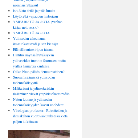
näennäisratkaisut
Iso-Nato tietää ja pitää huolta
Löytöretki vapauden historiaan
YMPÄRISTÖ JA SOTA (vanhan
kirjan nettiversio)
YMPÄRISTÖ JA SOTA
Ydinsodan aiheuttama
ilmastokatastrofi ja sen kieltäjät
Elämää rautaesiripun takana
Hallitus näyttää hyväksyvän
ydinaseiden tuonnin Suomeen mutta
yrittää hämärtää kantansa
Oliko Nato-päätös demokraattinen?
Suomi lisäämässä ydinsodan
todennäköisyyttä
Militarismi ja ydinsotariskin
lisääminen vievät ympäristökatastrofiin
Naton luonne ja ydinsodan
todennäköisyyden kasvu unohdettu
Virologian professori: Rokotteiden ja
ihmiskehon vuorovaikutuksessa vielä
paljon tutkittavaa