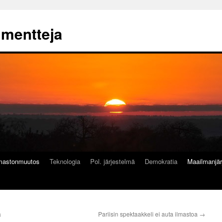
mmentteja
lmastonmuutos
Teknologia
Pol. järjestelmä
Demokratia
Maailmanjär
a
Pariisin spektaakkeli ei auta ilmastoa
→