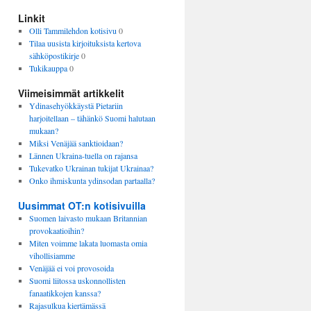
Linkit
Olli Tammilehdon kotisivu
0
Tilaa uusista kirjoituksista kertova
sähköpostikirje
0
Tukikauppa
0
Viimeisimmät artikkelit
Ydinasehyökkäystä Pietariin
harjoitellaan – tähänkö Suomi halutaan
mukaan?
Miksi Venäjää sanktioidaan?
Lännen Ukraina-tuella on rajansa
Tukevatko Ukrainan tukijat Ukrainaa?
Onko ihmiskunta ydinsodan partaalla?
Uusimmat OT:n kotisivuilla
Suomen laivasto mukaan Britannian
provokaatioihin?
Miten voimme lakata luomasta omia
vihollisiamme
Venäjää ei voi provosoida
Suomi liitossa uskonnollisten
fanaatikkojen kanssa?
Rajasulkua kiertämässä