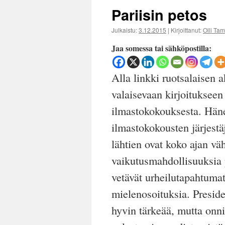
Pariisin petos
Julkaistu:
3.12.2015
|
Kirjoittanut:
Olli Ta
Jaa somessa tai sähköpostilla:
Alla linkki ruotsalaisen 
valaisevaan kirjoitukseen
ilmastokokouksesta. Häne
ilmastokokousten järjest
lähtien ovat koko ajan vä
vaikutusmahdollisuuksia 
vetävät urheilutapahtumat 
mielenosoituksia. Presid
hyvin tärkeää, mutta onni