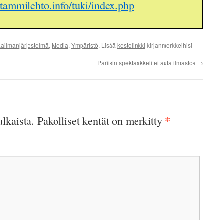
//tammilehto.info/tuki/index.php
ailmanjärjestelmä
,
Media
,
Ympäristö
. Lisää
kestolinkki
kirjanmerkkeihisi.
a
Pariisin spektaakkeli ei auta ilmastoa
→
*
ulkaista.
Pakolliset kentät on merkitty