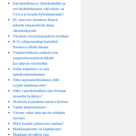
Iran tammikuussa: demokratialiike ja
sen tukahduttaminen väkivalloin vai
USA:n ja Israelin hybridioperaatio?
EU-neuvosto tuomitsee ihmisiä
ankariin rangaistuksiin ilman
oikeudenkäyntiä
Ukrainan sota propagandasta riisuttuna
B-52-ydinpommittaja harjoitteli
Suomessa lähellä itärajaa
Ympäristötuhoon osallistuvasta
ympäristönsuojelusta liikettä
kasvattaviin reformeihin
Sodan lopputulos on aina
epäoikeudenmukainen
Oliko angloamerikkalainen eliitti
syypää maailmansotiin?
Oliko vanerilennokkien isku Puolaan
lavastettu hyökkäys?
Modernin psykiatrian raastava historia
Vaiettu ilmastonmuutos
Vieraan vallan etuja ajavien johtajien
mysteeri
Miksi Israelin ydinaseista vaietaan?
Markkinataloutta vai kapitalismia?
Maailman turvallisin maa