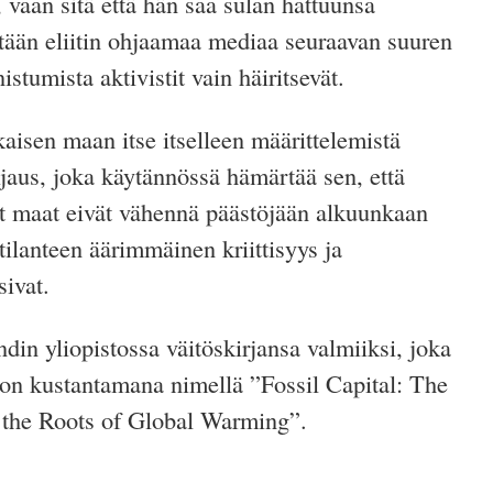
 vaan sitä että hän saa sulan hattuunsa
ästään eliitin ohjaamaa mediaa seuraavan suuren
istumista aktivistit vain häiritsevät.
aisen maan itse itselleen määrittelemistä
jaus, joka käytännössä hämärtää sen, että
vät maat eivät vähennä päästöjään alkuunkaan
tilanteen äärimmäinen kriittisyys ja
ivat.
in yliopistossa väitöskirjansa valmiiksi, joka
son kustantamana nimellä ”Fossil Capital: The
 the Roots of Global Warming”.