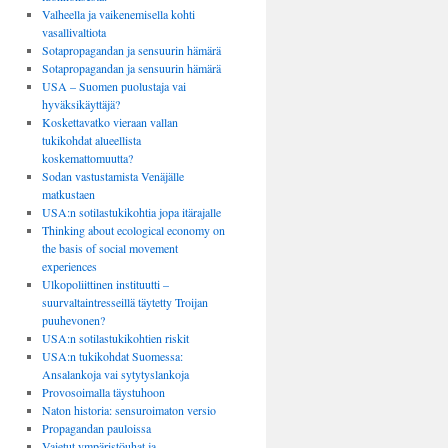
Valheella ja vaikenemisella kohti
vasallivaltiota
Sotapropagandan ja sensuurin hämärä
Sotapropagandan ja sensuurin hämärä
USA – Suomen puolustaja vai
hyväksikäyttäjä?
Koskettavatko vieraan vallan
tukikohdat alueellista
koskemattomuutta?
Sodan vastustamista Venäjälle
matkustaen
USA:n sotilastukikohtia jopa itärajalle
Thinking about ecological economy on
the basis of social movement
experiences
Ulkopoliittinen instituutti –
suurvaltaintresseillä täytetty Troijan
puuhevonen?
USA:n sotilastukikohtien riskit
USA:n tukikohdat Suomessa:
Ansalankoja vai sytytyslankoja
Provosoimalla täystuhoon
Naton historia: sensuroimaton versio
Propagandan pauloissa
Vaietut ympäristöuhat ja