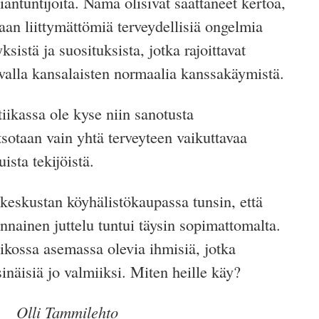
iantuntijoita. Nämä olisivat saattaneet kertoa,
an liittymättömiä terveydellisiä ongelmia
sistä ja suosituksista, jotka rajoittavat
alla kansalaisten normaalia kanssakäymistä.
iikassa ole kyse niin sanotusta
tsotaan vain yhtä terveyteen vaikuttavaa
ista tekijöistä.
keskustan köyhälistökaupassa tunsin, että
nainen juttelu tuntui täysin sopimattomalta.
eikossa asemassa olevia ihmisiä, jotka
inäisiä jo valmiiksi. Miten heille käy?
Olli Tammilehto