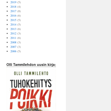
2019
(5)
2018
(4)
2017
(8)
2016
(6)
2015
(5)
2014
(5)
2013
(6)
2012
(3)
2011
(6)
2008
(3)
2007
(3)
2006
(5)
Olli Tammilehdon uusin kirja: