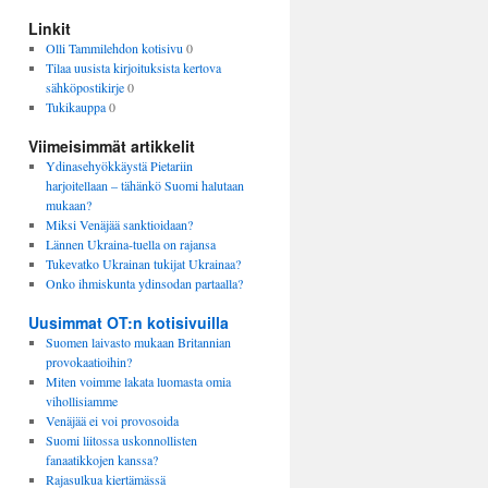
Linkit
Olli Tammilehdon kotisivu
0
Tilaa uusista kirjoituksista kertova
sähköpostikirje
0
Tukikauppa
0
Viimeisimmät artikkelit
Ydinasehyökkäystä Pietariin
harjoitellaan – tähänkö Suomi halutaan
mukaan?
Miksi Venäjää sanktioidaan?
Lännen Ukraina-tuella on rajansa
Tukevatko Ukrainan tukijat Ukrainaa?
Onko ihmiskunta ydinsodan partaalla?
Uusimmat OT:n kotisivuilla
Suomen laivasto mukaan Britannian
provokaatioihin?
Miten voimme lakata luomasta omia
vihollisiamme
Venäjää ei voi provosoida
Suomi liitossa uskonnollisten
fanaatikkojen kanssa?
Rajasulkua kiertämässä