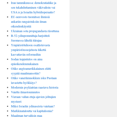
Iran tammikuussa: demokratialiike ja
sen tukahduttaminen väkivalloin vai
USA:n ja Israelin hybridioperaatio?
EU-neuvosto tuomitsee ihmisiä
ankariin rangaistuksiin ilman
oikeudenkäyntiä
Ukrainan sota propagandasta riisuttuna
B-52-ydinpommittaja harjoitteli
Suomessa lähellä itärajaa
Ympäristötuhoon osallistuvasta
ympäristönsuojelusta liikettä
kasvattaviin reformeihin
Sodan lopputulos on aina
epäoikeudenmukainen
Oliko angloamerikkalainen eliitti
syypää maailmansotiin?
Oliko vanerilennokkien isku Puolaan
lavastettu hyökkäys?
Modernin psykiatrian raastava historia
Vaiettu ilmastonmuutos
Vieraan vallan etuja ajavien johtajien
mysteeri
Miksi Israelin ydinaseista vaietaan?
Markkinataloutta vai kapitalismia?
Maailman turvallisin maa