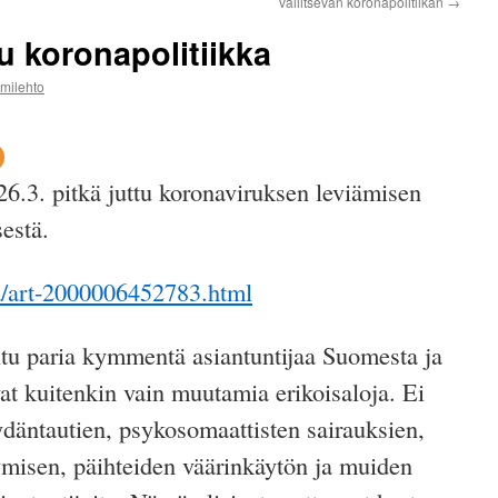
vallitsevan koronapolitiikan
→
u koronapolitiikka
mmilehto
6.3. pitkä juttu koronaviruksen leviämisen
sestä.
aa/art-2000006452783.html
eltu paria kymmentä asiantuntijaa Suomesta ja
at kuitenkin vain muutamia erikoisaloja. Ei
ydäntautien, psykosomaattisten sairauksien,
ymisen, päihteiden väärinkäytön ja muiden