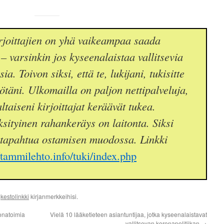
joittajien on yhä vaikeampaa saada
– varsinkin jos kyseenalaistaa vallitsevia
a. Toivon siksi, että te, lukijani, tukisitte
yötäni. Ulkomailla on paljon nettipalveluja,
taiseni kirjoittajat keräävät tukea.
sityinen rahankeräys on laitonta. Siksi
 tapahtua ostamisen muodossa. Linkki
//tammilehto.info/tuki/index.php
ä
kestolinkki
kirjanmerkkeihisi.
ronatoimia
Vielä 10 lääketieteen asiantuntijaa, jotka kyseenalaistavat
vallitsevan koronapolitiikan
→