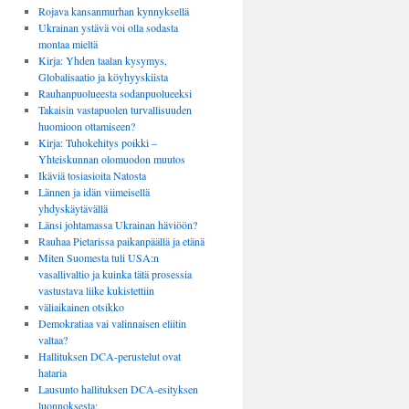
Rojava kansanmurhan kynnyksellä
Ukrainan ystävä voi olla sodasta
montaa mieltä
Kirja: Yhden taalan kysymys,
Globalisaatio ja köyhyyskiista
Rauhanpuolueesta sodanpuolueeksi
Takaisin vastapuolen turvallisuuden
huomioon ottamiseen?
Kirja: Tuhokehitys poikki –
Yhteiskunnan olomuodon muutos
Ikäviä tosiasioita Natosta
Lännen ja idän viimeisellä
yhdyskäytävällä
Länsi johtamassa Ukrainan häviöön?
Rauhaa Pietarissa paikanpäällä ja etänä
Miten Suomesta tuli USA:n
vasallivaltio ja kuinka tätä prosessia
vastustava liike kukistettiin
väliaikainen otsikko
Demokratiaa vai valinnaisen eliitin
valtaa?
Hallituksen DCA-perustelut ovat
hataria
Lausunto hallituksen DCA-esityksen
luonnoksesta: