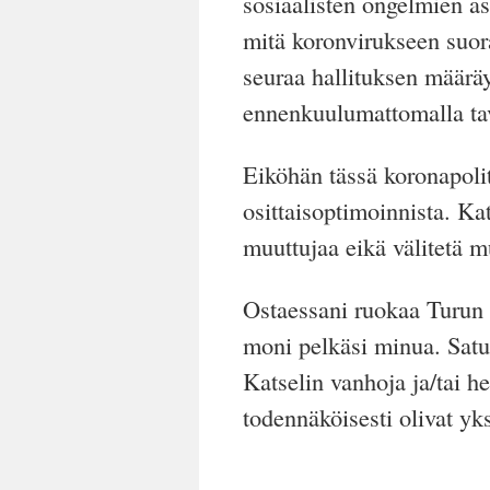
sosiaalisten ongelmien as
mitä koronvirukseen suora
seuraa hallituksen määräyk
ennenkuulumattomalla tav
Eiköhän tässä koronapolit
osittaisoptimoinnista. Ka
muuttujaa eikä välitetä mu
Ostaessani ruokaa Turun 
moni pelkäsi minua. Satun
Katselin vanhoja ja/tai h
todennäköisesti olivat yks