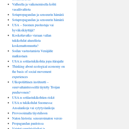
Valheella ja vaikenemisella kohti
vasallivaltiota
Sotapropagandan ja sensuurin hämärä
Sotapropagandan ja sensuurin hämärä
USA – Suomen puolustaja vai
hyväksikäyttäjä?
Koskettavatko vieraan vallan
tukikohdat alueellista
koskemattomuutta?
Sodan vastustamista Venäjälle
matkustaen
USA:n sotilastukikohtia jopa itärajalle
Thinking about ecological economy on
the basis of social movement
experiences
Ulkopoliittinen instituutti –
suurvaltaintresseillä täytetty Troijan
puuhevonen?
USA:n sotilastukikohtien riskit
USA:n tukikohdat Suomessa:
Ansalankoja vai sytytyslankoja
Provosoimalla täystuhoon
Naton historia: sensuroimaton versio
Propagandan pauloissa
Vaietut ympäristöuhat ja