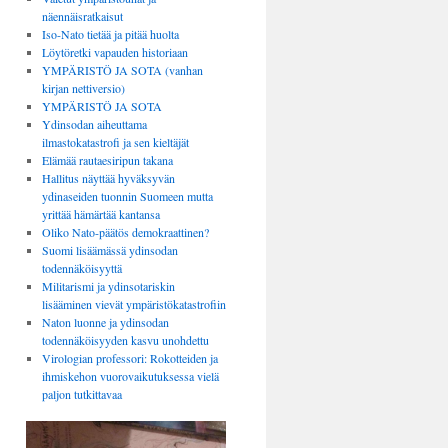
näennäisratkaisut
Iso-Nato tietää ja pitää huolta
Löytöretki vapauden historiaan
YMPÄRISTÖ JA SOTA (vanhan
kirjan nettiversio)
YMPÄRISTÖ JA SOTA
Ydinsodan aiheuttama
ilmastokatastrofi ja sen kieltäjät
Elämää rautaesiripun takana
Hallitus näyttää hyväksyvän
ydinaseiden tuonnin Suomeen mutta
yrittää hämärtää kantansa
Oliko Nato-päätös demokraattinen?
Suomi lisäämässä ydinsodan
todennäköisyyttä
Militarismi ja ydinsotariskin
lisääminen vievät ympäristökatastrofiin
Naton luonne ja ydinsodan
todennäköisyyden kasvu unohdettu
Virologian professori: Rokotteiden ja
ihmiskehon vuorovaikutuksessa vielä
paljon tutkittavaa