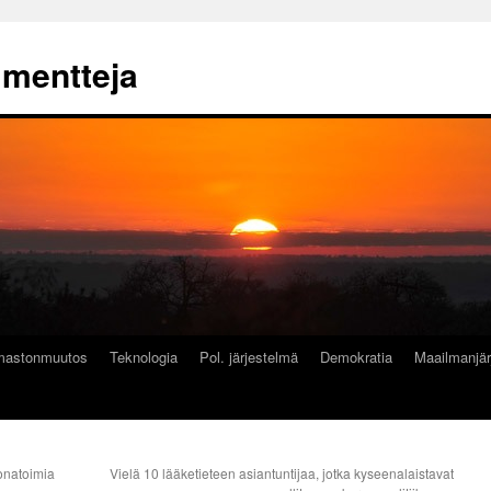
mmentteja
lmastonmuutos
Teknologia
Pol. järjestelmä
Demokratia
Maailmanjär
ronatoimia
Vielä 10 lääketieteen asiantuntijaa, jotka kyseenalaistavat