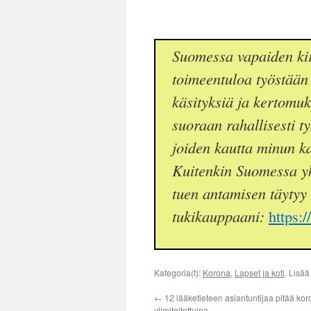
Suomessa vapaiden kir
toimeentuloa työstään 
käsityksiä ja kertomuksi
suoraan rahallisesti t
joiden kautta minun kal
Kuitenkin Suomessa yk
tuen antamisen täytyy
tukikauppaani:
https:
Kategoria(t):
Korona
,
Lapset ja koti
. Lisä
←
12 lääketieteen asiantuntijaa pitää ko
ylimitoitettuina