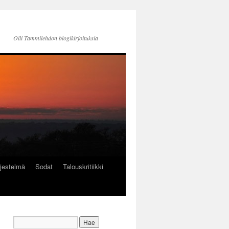
Olli Tammilehdon blogikirjoituksia
jestelmä
Sodat
Talouskritiikki