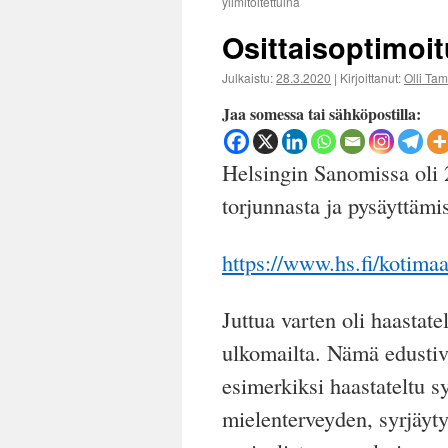
ylimitoitettuina
Osittaisoptimoit
Julkaistu:
28.3.2020
|
Kirjoittanut:
Olli Ta
Jaa somessa tai sähköpostilla:
Helsingin Sanomissa oli 2
torjunnasta ja pysäyttämi
https://www.hs.fi/kotim
Juttua varten oli haastat
ulkomailta. Nämä edustiv
esimerkiksi haastateltu s
mielenterveyden, syrjäyt