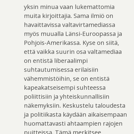
yksin minua vaan lukemattomia
muita kirjoittajia. Sama ilmiö on
havaittavissa valtavirtamediassa
myös muualla Länsi-Euroopassa ja
Pohjois-Amerikassa. Kyse on siitä,
että vaikka suurin osa valtamediaa
on entistä liberaalimpi
suhtautumisessa erilaisiin
vähemmistöihin, se on entistä
kapeakatseisempi suhteessa
poliittisiin ja yhteiskunnallisiin
näkemyksiin. Keskustelu taloudesta
ja politiikasta käydään aikaisempaan
huomattavasti ahtaampien rajojen
puitteissa. Tämä merkitsee