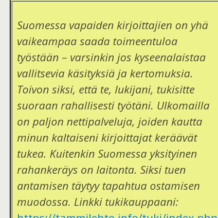
Suomessa vapaiden kirjoittajien on yhä
vaikeampaa saada toimeentuloa
työstään – varsinkin jos kyseenalaistaa
vallitsevia käsityksiä ja kertomuksia.
Toivon siksi, että te, lukijani, tukisitte
suoraan rahallisesti työtäni. Ulkomailla
on paljon nettipalveluja, joiden kautta
minun kaltaiseni kirjoittajat keräävät
tukea. Kuitenkin Suomessa yksityinen
rahankeräys on laitonta. Siksi tuen
antamisen täytyy tapahtua ostamisen
muodossa. Linkki tukikauppaani:
https://tammilehto.info/tuki/index.php