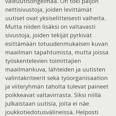
valeuutisongelmaa. On toki paljon
nettisivustoja, joiden levittämät
uutiset ovat yksiselitteisesti valheita.
Mutta niiden lisäksi on valtavasti
sivustoja, joiden tekijät pyrkivät
esittämään totuudenmukaisen kuvan
maailman tapahtumista, mutta joissa
työskentelevien toimittajien
maailmankuva, lähteiden ja uutisten
valintakriteerit sekä työorganisaation
ja viiteryhmän taholta tulevat paineet
poikkeavat valtavirrasta. Siksi niillä
julkaistaan uutisia, joita ei näe
joukkotiedotusvälineissä. Helposti