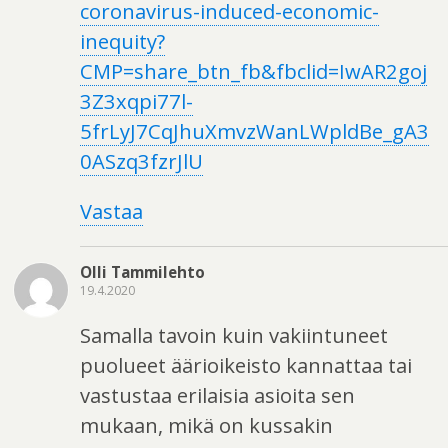
coronavirus-induced-economic-
inequity?
CMP=share_btn_fb&fbclid=IwAR2goj
3Z3xqpi77l-
5frLyJ7CqJhuXmvzWanLWpldBe_gA3
0ASzq3fzrJlU
Vastaa
Olli Tammilehto
19.4.2020
Samalla tavoin kuin vakiintuneet
puolueet äärioikeisto kannattaa tai
vastustaa erilaisia asioita sen
mukaan, mikä on kussakin