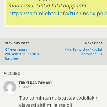
muodossa. Linkki tukikauppaani:
https://tammilehto.info/tuki/index.php
Previous Post
Next Post
Nevanlinnan
Mitä Tarkoittaa ”kuollut
Poikkeustilapuolustus
Koronaan”?
Rakoilee
4 responses
ERKKI RANTAMÄKI
15.4.2020
Tuo toiminta muistuttaa todellakin
elävästi sitä millaista oli