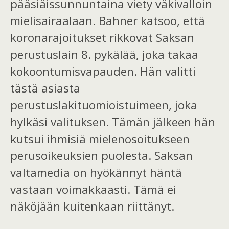
pääsiäissunnuntaina viety väkivalloin
mielisairaalaan. Bahner katsoo, että
koronarajoitukset rikkovat Saksan
perustuslain 8. pykälää, joka takaa
kokoontumisvapauden. Hän valitti
tästä asiasta
perustuslakituomioistuimeen, joka
hylkäsi valituksen. Tämän jälkeen hän
kutsui ihmisiä mielenosoitukseen
perusoikeuksien puolesta. Saksan
valtamedia on hyökännyt häntä
vastaan voimakkaasti. Tämä ei
näköjään kuitenkaan riittänyt.