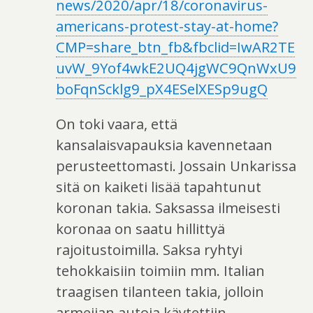
news/2020/apr/18/coronavirus-
americans-protest-stay-at-home?
CMP=share_btn_fb&fbclid=IwAR2TE
uvW_9Yof4wkE2UQ4jgWC9QnWxU9
boFqnScklg9_pX4ESelXESp9ugQ
On toki vaara, että
kansalaisvapauksia kavennetaan
perusteettomasti. Jossain Unkarissa
sitä on kaiketi lisää tapahtunut
koronan takia. Saksassa ilmeisesti
koronaa on saatu hillittyä
rajoitustoimilla. Saksa ryhtyi
tehokkaisiin toimiin mm. Italian
traagisen tilanteen takia, jolloin
armeijan autoja käytettiin