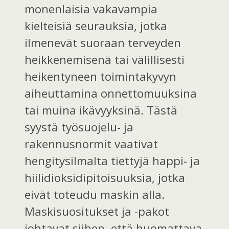
monenlaisia vakavampia
kielteisiä seurauksia, jotka
ilmenevät suoraan terveyden
heikkenemisenä tai välillisesti
heikentyneen toimintakyvyn
aiheuttamina onnettomuuksina
tai muina ikävyyksinä. Tästä
syystä työsuojelu- ja
rakennusnormit vaativat
hengitysilmalta tiettyjä happi- ja
hiilidioksidipitoisuuksia, jotka
eivät toteudu maskin alla.
Maskisuositukset ja -pakot
johtavat siihen, että huomattava