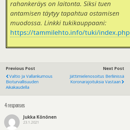
rahankeräys on laitonta. Siksi tuen
antamisen täytyy tapahtua ostamisen
muodossa. Linkki tukikauppaani:
https://tammilehto.info/tuki/index.php
Previous Post
Next Post
Valtio Ja Vallankumous
Jättimielenosoitus Berliinissä
Bioturvallisuuden
Koronarajoituksia Vastaan
Aikakaudella
4 responses
Jukka Könönen
23.1.2021