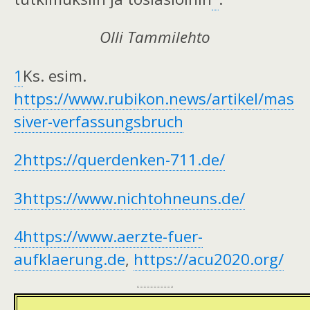
Olli Tammilehto
1
Ks. esim.
https://www.rubikon.news/artikel/mas
siver-verfassungsbruch
2
https://querdenken-711.de/
3
https://www.nichtohneuns.de/
4
https://www.aerzte-fuer-
aufklaerung.de
,
https://acu2020.org/