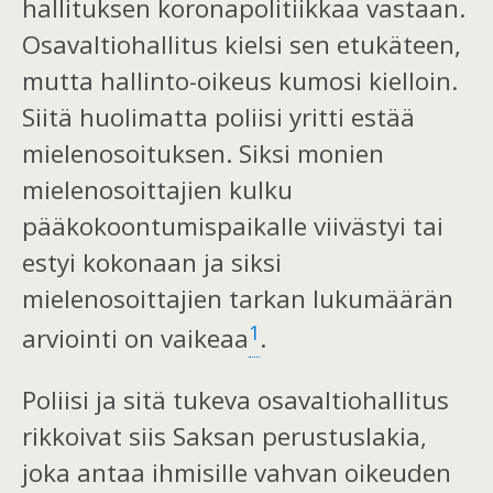
hallituksen koronapolitiikkaa vastaan.
Osavaltiohallitus kielsi sen etukäteen,
mutta hallinto-oikeus kumosi kielloin.
Siitä huolimatta poliisi yritti estää
mielenosoituksen. Siksi monien
mielenosoittajien kulku
pääkokoontumispaikalle viivästyi tai
estyi kokonaan ja siksi
mielenosoittajien tarkan lukumäärän
1
arviointi on vaikeaa
.
Poliisi ja sitä tukeva osavaltiohallitus
rikkoivat siis Saksan perustuslakia,
joka antaa ihmisille vahvan oikeuden