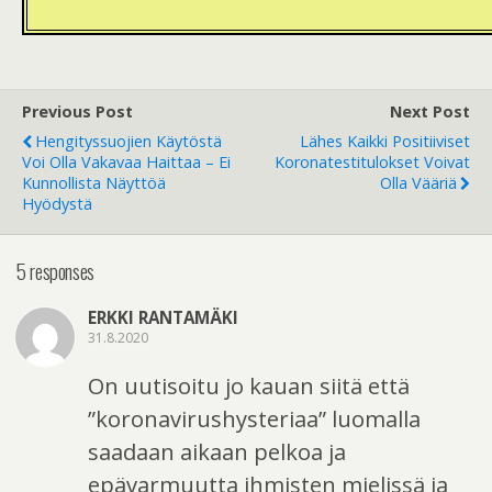
Previous Post
Next Post
Hengityssuojien Käytöstä
Lähes Kaikki Positiiviset
Voi Olla Vakavaa Haittaa – Ei
Koronatestitulokset Voivat
Kunnollista Näyttöä
Olla Vääriä
Hyödystä
5 responses
ERKKI RANTAMÄKI
31.8.2020
On uutisoitu jo kauan siitä että
”koronavirushysteriaa” luomalla
saadaan aikaan pelkoa ja
epävarmuutta ihmisten mielissä ja