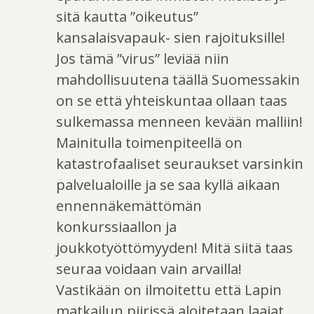
sitä kautta ”oikeutus”
kansalaisvapauk- sien rajoituksille!
Jos tämä ”virus” leviää niin
mahdollisuutena täällä Suomessakin
on se että yhteiskuntaa ollaan taas
sulkemassa menneen kevään malliin!
Mainitulla toimenpiteellä on
katastrofaaliset seuraukset varsinkin
palvelualoille ja se saa kyllä aikaan
ennennäkemättömän
konkurssiaallon ja
joukkotyöttömyyden! Mitä siitä taas
seuraa voidaan vain arvailla!
Vastikään on ilmoitettu että Lapin
matkailun piirissä aloitetaan laajat