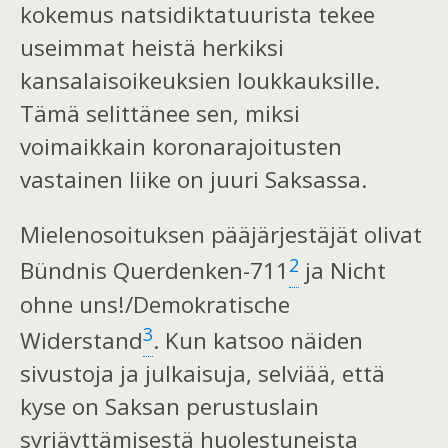
kokemus natsidiktatuurista tekee
useimmat heistä herkiksi
kansalaisoikeuksien loukkauksille.
Tämä selittänee sen, miksi
voimaikkain koronarajoitusten
vastainen liike on juuri Saksassa.
Mielenosoituksen pääjärjestäjät olivat
2
Bündnis Querdenken-711
ja Nicht
ohne uns!/Demokratische
3
Widerstand
. Kun katsoo näiden
sivustoja ja julkaisuja, selviää, että
kyse on Saksan perustuslain
syrjäyttämisestä huolestuneista