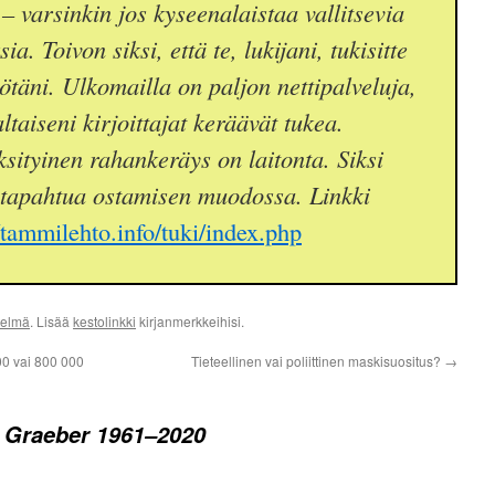
– varsinkin jos kyseenalaistaa vallitsevia
a. Toivon siksi, että te, lukijani, tukisitte
yötäni. Ulkomailla on paljon nettipalveluja,
taiseni kirjoittajat keräävät tukea.
sityinen rahankeräys on laitonta. Siksi
 tapahtua ostamisen muodossa. Linkki
//tammilehto.info/tuki/index.php
telmä
. Lisää
kestolinkki
kirjanmerkkeihisi.
00 vai 800 000
Tieteellinen vai poliittinen maskisuositus?
→
 Graeber 1961–2020