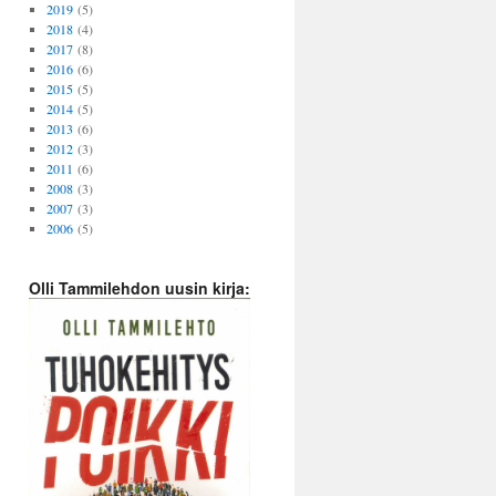
2019
(5)
2018
(4)
2017
(8)
2016
(6)
2015
(5)
2014
(5)
2013
(6)
2012
(3)
2011
(6)
2008
(3)
2007
(3)
2006
(5)
Olli Tammilehdon uusin kirja: