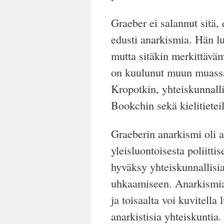
Graeber ei salannut sitä,
edusti anarkismia. Hän lu
mutta sitäkin merkittävä
on kuulunut muun muassa 
Kropotkin, yhteiskunnall
Bookchin sekä kielitietei
Graeberin anarkismi oli a
yleisluontoisesta poliittis
hyväksy yhteiskunnallisia 
uhkaamiseen. Anarkismia 
ja toisaalta voi kuvitella
anarkistisia yhteiskuntia