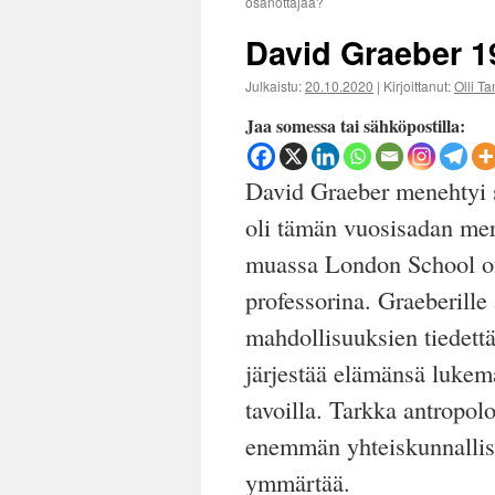
osanottajaa?
David Graeber 
Julkaistu:
20.10.2020
|
Kirjoittanut:
Olli T
Jaa somessa tai sähköpostilla:
David Graeber menehtyi 
oli tämän vuosisadan mer
muassa London School of
professorina. Graeberille 
mahdollisuuksien tiedettä
järjestää elämänsä lukema
tavoilla. Tarkka antropo
enemmän yhteiskunnallista
ymmärtää.