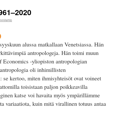
1961–2020
ammilehto
syyskuun alussa matkallaan Venetsiassa. Hän
kittävimpiä antropologeja. Hän toimi muun
 Economics -yliopiston antropologian
antropologia oli inhimillisten
: se kertoo, miten ihmisyhteisöt ovat voineet
ttomilla toisistaan paljon poikkeavilla
loginen katse voi havaita myös ympärillämme
 variaatiota, kuin mitä virallinen totuus antaa