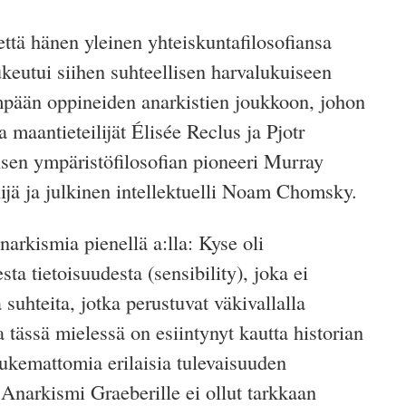
 että hänen yleinen yhteiskuntafilosofiansa
keutui siihen suhteellisen harvalukuiseen
mpään oppineiden anarkistien joukkoon, johon
maantieteilijät Élisée Reclus ja Pjotr
isen ympäristöfilosofian pioneeri Murray
lijä ja julkinen intellektuelli Noam Chomsky.
narkismia pienellä a:lla: Kyse oli
esta tietoisuudesta (sensibility), joka ei
suhteita, jotka perustuvat väkivallalla
tässä mielessä on esiintynyt kautta historian
 lukemattomia erilaisia tulevaisuuden
. Anarkismi Graeberille ei ollut tarkkaan