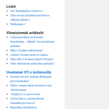
Linkit
Olli Tammilehdon kotisivu
0
Tilaa uusista kirjoituksista kertova
sähköpostikirje
0
Tukikauppa
0
Viimeisimmät artikkelit
Ydinasehyökkäystä Pietariin
harjoitellaan – tähänkö Suomi halutaan
mukaan?
Miksi Venäjää sanktioidaan?
Lännen Ukraina-tuella on rajansa
Tukevatko Ukrainan tukijat Ukrainaa?
Onko ihmiskunta ydinsodan partaalla?
Uusimmat OT:n kotisivuilla
Suomen laivasto mukaan Britannian
provokaatioihin?
Miten voimme lakata luomasta omia
vihollisiamme
Venäjää ei voi provosoida
Suomi liitossa uskonnollisten
fanaatikkojen kanssa?
Rajasulkua kiertämässä