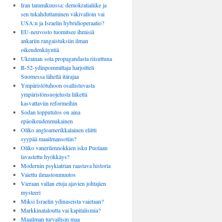
Iran tammikuussa: demokratialiike ja
sen tukahduttaminen väkivalloin vai
USA:n ja Israelin hybridioperaatio?
EU-neuvosto tuomitsee ihmisiä
ankariin rangaistuksiin ilman
oikeudenkäyntiä
Ukrainan sota propagandasta riisuttuna
B-52-ydinpommittaja harjoitteli
Suomessa lähellä itärajaa
Ympäristötuhoon osallistuvasta
ympäristönsuojelusta liikettä
kasvattaviin reformeihin
Sodan lopputulos on aina
epäoikeudenmukainen
Oliko angloamerikkalainen eliitti
syypää maailmansotiin?
Oliko vanerilennokkien isku Puolaan
lavastettu hyökkäys?
Modernin psykiatrian raastava historia
Vaiettu ilmastonmuutos
Vieraan vallan etuja ajavien johtajien
mysteeri
Miksi Israelin ydinaseista vaietaan?
Markkinataloutta vai kapitalismia?
Maailman turvallisin maa