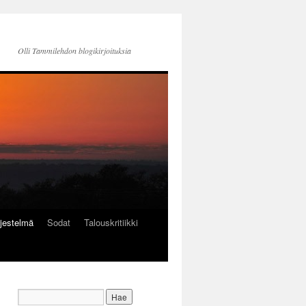
Olli Tammilehdon blogikirjoituksia
jestelmä
Sodat
Talouskritiikki