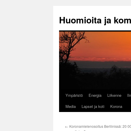
Huomioita ja ko
Ympäristö
Energia
Liikenne
I
Siirry
Media
Lapset ja koti
Korona
sisältöön
←
Koronamielenosoitus Berliinissä: 20 0