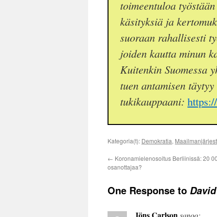
toimeentuloa työstään 
käsityksiä ja kertomuksi
suoraan rahallisesti t
joiden kautta minun kal
Kuitenkin Suomessa yk
tuen antamisen täytyy
tukikauppaani:
https:
Kategoria(t):
Demokratia
,
Maailmanjärjes
←
Koronamielenosoitus Berliinissä: 20 0
osanottajaa?
One Response to
David
Jöns Carlson
sanoo: