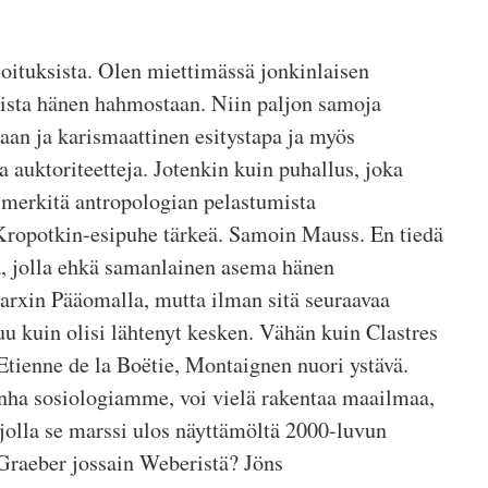
joituksista. Olen miettimässä jonkinlaisen
mista hänen hahmostaan. Niin paljon samoja
aan ja karismaattinen esitystapa ja myös
 auktoriteetteja. Jotenkin kuin puhallus, joka
i merkitä antropologian pelastumista
Kropotkin-esipuhe tärkeä. Samoin Mauss. En tiedä
a, jolla ehkä samanlainen asema hänen
arxin Pääomalla, mutta ilman sitä seuraavaa
uu kuin olisi lähtenyt kesken. Vähän kuin Clastres
 Etienne de la Boëtie, Montaignen nuori ystävä.
nha sosiologiamme, voi vielä rakentaa maailmaa,
 jolla se marssi ulos näyttämöltä 2000-luvun
Graeber jossain Weberistä? Jöns