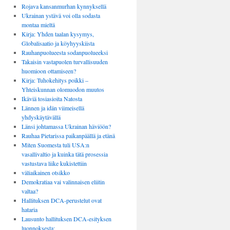
Rojava kansanmurhan kynnyksellä
Ukrainan ystävä voi olla sodasta
montaa mieltä
Kirja: Yhden taalan kysymys,
Globalisaatio ja köyhyyskiista
Rauhanpuolueesta sodanpuolueeksi
Takaisin vastapuolen turvallisuuden
huomioon ottamiseen?
Kirja: Tuhokehitys poikki –
Yhteiskunnan olomuodon muutos
Ikäviä tosiasioita Natosta
Lännen ja idän viimeisellä
yhdyskäytävällä
Länsi johtamassa Ukrainan häviöön?
Rauhaa Pietarissa paikanpäällä ja etänä
Miten Suomesta tuli USA:n
vasallivaltio ja kuinka tätä prosessia
vastustava liike kukistettiin
väliaikainen otsikko
Demokratiaa vai valinnaisen eliitin
valtaa?
Hallituksen DCA-perustelut ovat
hataria
Lausunto hallituksen DCA-esityksen
luonnoksesta: