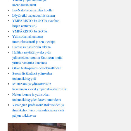
näennäisratkaisut
Iso-Nato tietää ja pitää huolta
Löytöretki vapauden historiaan
YMPÄRISTÖ JA SOTA (vanhan
kirjan nettiversio)
YMPÄRISTÖ JA SOTA
Ydinsodan aiheuttama
ilmastokatastrofi ja sen kieltäjät
Elämää rautaesiripun takana
Hallitus näyttää hyväksyvän
ydinaseiden tuonnin Suomeen mutta
yrittää hämärtää kantansa
Oliko Nato-päätös demokraattinen?
Suomi lisäämässä ydinsodan
todennäköisyyttä
Militarismi ja ydinsotariskin
lisääminen vievät ympäristökatastrofiin
Naton luonne ja ydinsodan
todennäköisyyden kasvu unohdettu
Virologian professori: Rokotteiden ja
ihmiskehon vuorovaikutuksessa vielä
paljon tutkittavaa