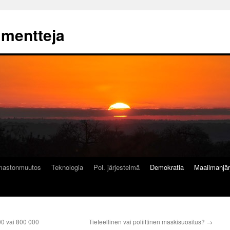
mmentteja
lmastonmuutos
Teknologia
Pol. järjestelmä
Demokratia
Maailmanjär
00 vai 800 000
Tieteellinen vai poliittinen maskisuositus?
→