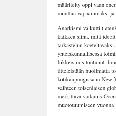
määritelty oppi vaan enem
muuttaa vapaammaksi ja
Anarkismi vaikutti tiete
kaikkea siinä, mitä ideoit
tarkastelun koeteltavaks
yhteiskunnallisessa toimi
liikkeisiin sitoutunut ih
titteleistään huolimatta t
kotikaupungissaan New Y
vaihteen toisenlaisen glob
merkittävä vaikutus Occu
muotoutumiseen vuonna 