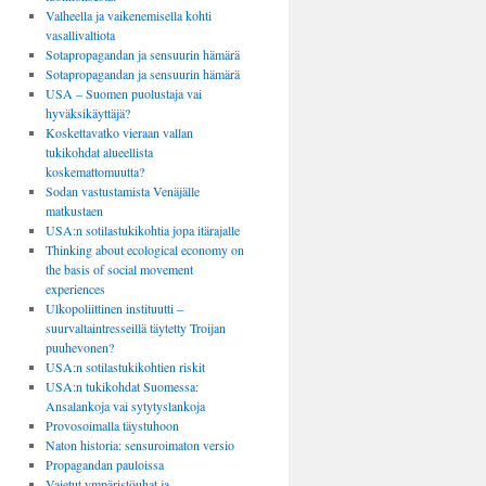
Valheella ja vaikenemisella kohti
vasallivaltiota
Sotapropagandan ja sensuurin hämärä
Sotapropagandan ja sensuurin hämärä
USA – Suomen puolustaja vai
hyväksikäyttäjä?
Koskettavatko vieraan vallan
tukikohdat alueellista
koskemattomuutta?
Sodan vastustamista Venäjälle
matkustaen
USA:n sotilastukikohtia jopa itärajalle
Thinking about ecological economy on
the basis of social movement
experiences
Ulkopoliittinen instituutti –
suurvaltaintresseillä täytetty Troijan
puuhevonen?
USA:n sotilastukikohtien riskit
USA:n tukikohdat Suomessa:
Ansalankoja vai sytytyslankoja
Provosoimalla täystuhoon
Naton historia: sensuroimaton versio
Propagandan pauloissa
Vaietut ympäristöuhat ja