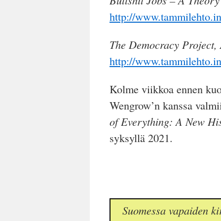
Bullshit Jobs – A Theory
http://www.tammilehto.in
The Democracy Project, 
http://www.tammilehto.i
Kolme viikkoa ennen kuo
Wengrow’n kanssa valmiik
of Everything: A New Hi
syksyllä 2021.
Suomessa vapaiden kir