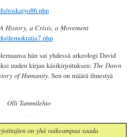
fo/roskatyo86.php
A History, a Crisis, a Movement
nfo/demokratia7.php
lemaansa hän sai yhdessä arkeologi David
si uuden kirjan käsikirjoituksen:
The Dawn
story of Humanity.
Sen on määrä ilmestyä
Olli Tammilehto
joittajien on yhä vaikeampaa saada