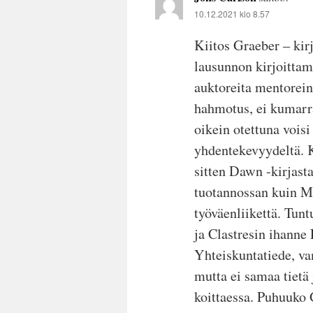
10.12.2021 klo 8.57
Kiitos Graeber – kir
lausunnon kirjoitta
auktoreita mentorein
hahmotus, ei kumarra
oikein otettuna vois
yhdentekevyydeltä. 
sitten Dawn -kirjast
tuotannossan kuin M
työväenliikettä. Tunt
ja Clastresin ihanne
Yhteiskuntatiede, va
mutta ei samaa tietä
koittaessa. Puhuuko 