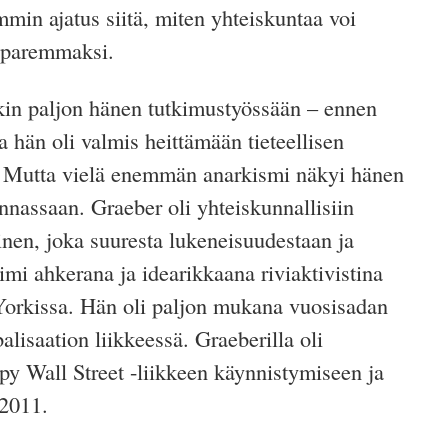
min ajatus siitä, miten yhteiskuntaa voi
 paremmaksi.
nkin paljon hänen tutkimustyössään – ennen
a hän oli valmis heittämään tieteellisen
i. Mutta vielä enemmän anarkismi näkyi hänen
nnassaan. Graeber oli yhteiskunnallisiin
minen, joka suuresta lukeneisuudestaan ja
oimi ahkerana ja idearikkaana riviaktivistina
orkissa. Hän oli paljon mukana vuosisadan
alisaation liikkeessä. Graeberilla oli
py Wall Street -liikkeen käynnistymiseen ja
2011.