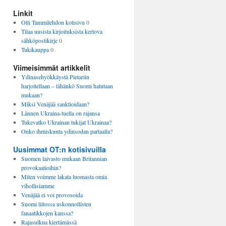
Linkit
Olli Tammilehdon kotisivu
0
Tilaa uusista kirjoituksista kertova
sähköpostikirje
0
Tukikauppa
0
Viimeisimmät artikkelit
Ydinasehyökkäystä Pietariin
harjoitellaan – tähänkö Suomi halutaan
mukaan?
Miksi Venäjää sanktioidaan?
Lännen Ukraina-tuella on rajansa
Tukevatko Ukrainan tukijat Ukrainaa?
Onko ihmiskunta ydinsodan partaalla?
Uusimmat OT:n kotisivuilla
Suomen laivasto mukaan Britannian
provokaatioihin?
Miten voimme lakata luomasta omia
vihollisiamme
Venäjää ei voi provosoida
Suomi liitossa uskonnollisten
fanaatikkojen kanssa?
Rajasulkua kiertämässä