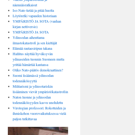
näennäisratkaisut
Iso-Nato tietää ja pitää huolta
Löytöretki vapauden historiaan
YMPÄRISTÖ JA SOTA (vanhan
kirjan nettiversio)
YMPÄRISTÖ JA SOTA
Ydinsodan aiheuttama
ilmastokatastrofi ja sen kieltäjät
Elämää rautaesiripun takana
Hallitus näyttää hyväksyvän
ydinaseiden tuonnin Suomeen mutta
yrittää hämärtää kantansa
Oliko Nato-päätös demokraattinen?
Suomi lisäämässä ydinsodan
todennäköisyyttä
Militarismi ja ydinsotariskin
lisääminen vievät ympäristökatastrofiin
Naton luonne ja ydinsodan
todennäköisyyden kasvu unohdettu
Virologian professori: Rokotteiden ja
ihmiskehon vuorovaikutuksessa vielä
paljon tutkittavaa