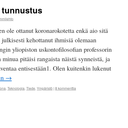
n tunnustus
ammilehto
en ole ottanut koronarokotetta enkä aio sitä
n julkisesti kehottanut ihmisiä olemaan
ngin yliopiston uskontofilosofian professorin
inua pitäisi rangaista näistä synneistä, ja
aventaa entisestään1. Olen kuitenkin lukenut
un
→
ona
,
Teknologia
,
Tiede
,
Ympäristö
|
8 kommenttia