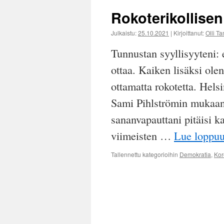
Rokoterikollise
Julkaistu:
25.10.2021
|
Kirjoittanut:
Olli T
Tunnustan syyllisyyteni: 
ottaa. Kaiken lisäksi ole
ottamatta rokotetta. Helsi
Sami Pihlströmin mukaan m
sananvapauttani pitäisi k
viimeisten …
Lue loppu
Tallennettu kategorioihin
Demokratia
,
Kor