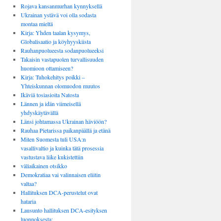
Rojava kansanmurhan kynnyksellä
Ukrainan ystävä voi olla sodasta
montaa mieltä
Kirja: Yhden taalan kysymys,
Globalisaatio ja köyhyyskiista
Rauhanpuolueesta sodanpuolueeksi
Takaisin vastapuolen turvallisuuden
huomioon ottamiseen?
Kirja: Tuhokehitys poikki –
Yhteiskunnan olomuodon muutos
Ikäviä tosiasioita Natosta
Lännen ja idän viimeisellä
yhdyskäytävällä
Länsi johtamassa Ukrainan häviöön?
Rauhaa Pietarissa paikanpäällä ja etänä
Miten Suomesta tuli USA:n
vasallivaltio ja kuinka tätä prosessia
vastustava liike kukistettiin
väliaikainen otsikko
Demokratiaa vai valinnaisen eliitin
valtaa?
Hallituksen DCA-perustelut ovat
hataria
Lausunto hallituksen DCA-esityksen
luonnoksesta: