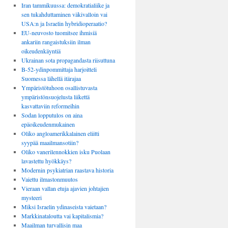
Iran tammikuussa: demokratialiike ja
sen tukahduttaminen väkivalloin vai
USA:n ja Israelin hybridioperaatio?
EU-neuvosto tuomitsee ihmisiä
ankariin rangaistuksiin ilman
oikeudenkäyntiä
Ukrainan sota propagandasta riisuttuna
B-52-ydinpommittaja harjoitteli
Suomessa lähellä itärajaa
Ympäristötuhoon osallistuvasta
ympäristönsuojelusta liikettä
kasvattaviin reformeihin
Sodan lopputulos on aina
epäoikeudenmukainen
Oliko angloamerikkalainen eliitti
syypää maailmansotiin?
Oliko vanerilennokkien isku Puolaan
lavastettu hyökkäys?
Modernin psykiatrian raastava historia
Vaiettu ilmastonmuutos
Vieraan vallan etuja ajavien johtajien
mysteeri
Miksi Israelin ydinaseista vaietaan?
Markkinataloutta vai kapitalismia?
Maailman turvallisin maa