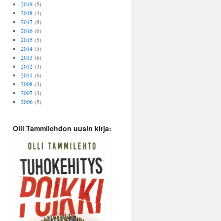
2019
(5)
2018
(4)
2017
(8)
2016
(6)
2015
(5)
2014
(5)
2013
(6)
2012
(3)
2011
(6)
2008
(3)
2007
(3)
2006
(5)
Olli Tammilehdon uusin kirja: