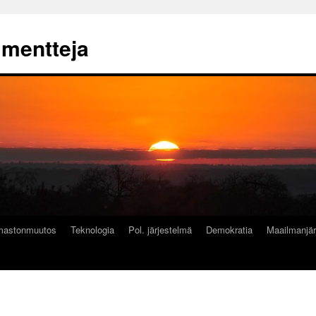
mmentteja
lmastonmuutos
Teknologia
Pol. järjestelmä
Demokratia
Maailmanjär