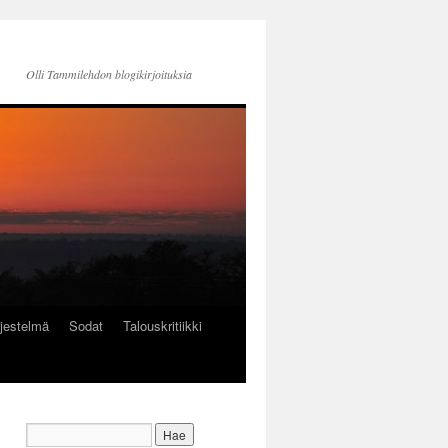
Olli Tammilehdon blogikirjoituksia
jestelmä
Sodat
Talouskritiikki