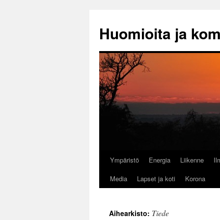
Huomioita ja ko
Ympäristö
Energia
Liikenne
I
Siirry
Media
Lapset ja koti
Korona
sisältöön
Tiede
Aihearkisto: