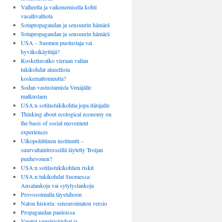
Valheella ja vaikenemisella kohti
vasallivaltiota
Sotapropagandan ja sensuurin hämärä
Sotapropagandan ja sensuurin hämärä
USA – Suomen puolustaja vai
hyväksikäyttäjä?
Koskettavatko vieraan vallan
tukikohdat alueellista
koskemattomuutta?
Sodan vastustamista Venäjälle
matkustaen
USA:n sotilastukikohtia jopa itärajalle
Thinking about ecological economy on
the basis of social movement
experiences
Ulkopoliittinen instituutti –
suurvaltaintresseillä täytetty Troijan
puuhevonen?
USA:n sotilastukikohtien riskit
USA:n tukikohdat Suomessa:
Ansalankoja vai sytytyslankoja
Provosoimalla täystuhoon
Naton historia: sensuroimaton versio
Propagandan pauloissa
Vaietut ympäristöuhat ja